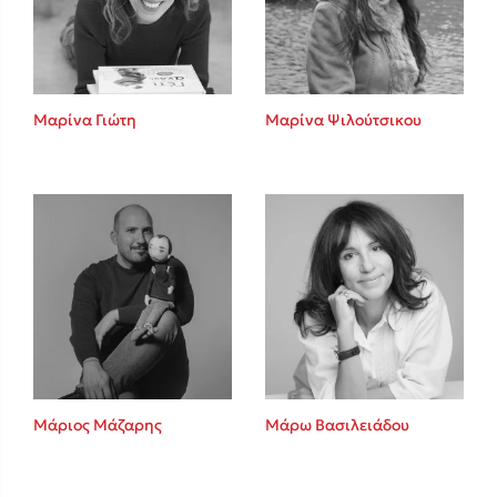
Κώστας Κρομμύδας
Το λιμάνι μου είσαι εσύ
Μαρίνα Γιώτη
Μαρίνα Ψιλούτσικου
Ιωάννης Γλωσσόπουλος
Ένας γίγαντας στο σχολείο
Μάριος Μάζαρης
Μάρω Βασιλειάδου
Δανάη Δεληγεώργη