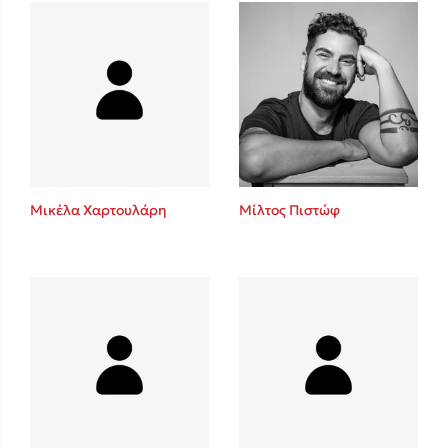
Πάνω, κάτω, μπροστά, πίσω
Mel Robbins
Η μέθοδος Αφήστε τους
Μικέλα Χαρτουλάρη
Μίλτος Πιστώφ
Δημοφιλείς Συγγραφείς
Φυστίκι ΠουΚυλάει
Παύλος Καστανάς