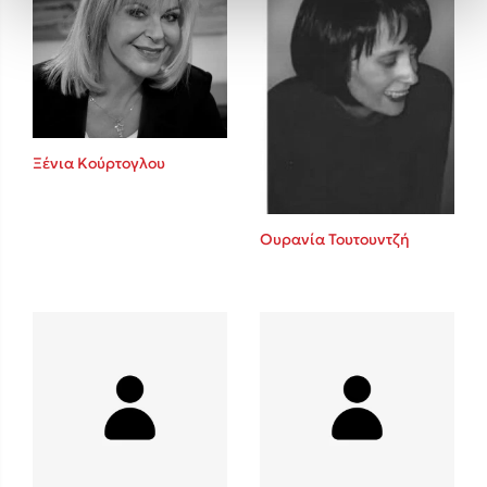
Ξένια Κούρτογλου
Ουρανία Τουτουντζή