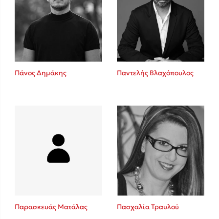
Πάνος Δημάκης
Παντελής Βλαχόπουλος
Παρασκευάς Ματάλας
Πασχαλία Τραυλού