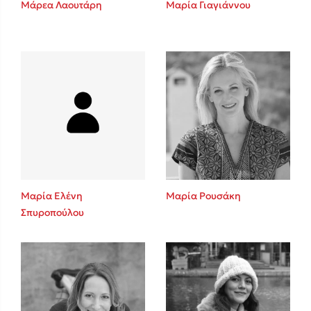
Μάρεα Λαουτάρη
Μαρία Γιαγιάννου
Sebastian Fitzek
Playlist
Μαρία Ελένη
Μαρία Ρουσάκη
Σπυροπούλου
Στέφανος Ξενάκης
Το λεξικό της ζωής σου