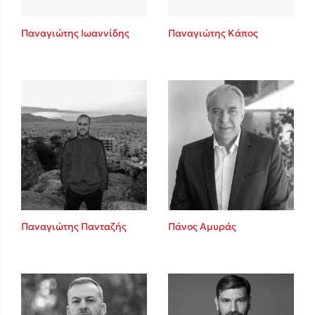
Παναγιώτης Ιωαννίδης
Παναγιώτης Κάπος
Παναγιώτης Πανταζής
Πάνος Αμυράς