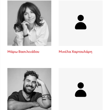
Πάνω, κάτω, μπροστά, πίσω
Mel Robbins
Η μέθοδος Αφήστε τους
Μάρω Βασιλειάδου
Μικέλα Χαρτουλάρη
Δημοφιλείς Συγγραφείς
Φυστίκι ΠουΚυλάει
Παύλος Καστανάς