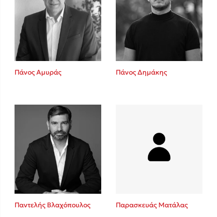
Πάνος Αμυράς
Πάνος Δημάκης
Παντελής Βλαχόπουλος
Παρασκευάς Ματάλας