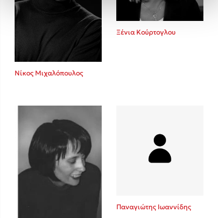
Ξένια Κούρτογλου
Νίκος Μιχαλόπουλος
Παναγιώτης Ιωαννίδης