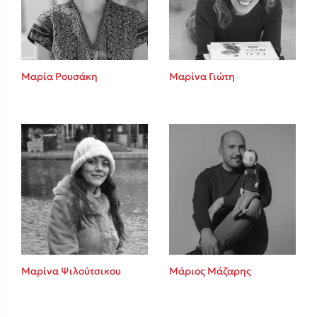
Κώστας Κρομμύδας
Το λιμάνι μου είσαι εσύ
Μαρία Ρουσάκη
Μαρίνα Γιώτη
Ιωάννης Γλωσσόπουλος
Ένας γίγαντας στο σχολείο
Μαρίνα Ψιλούτσικου
Μάριος Μάζαρης
Δανάη Δεληγεώργη