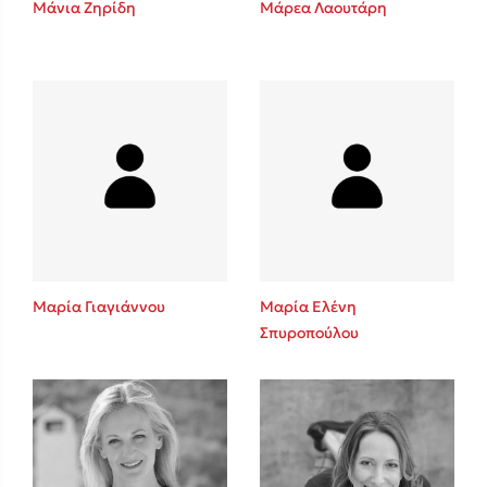
Μάνια Ζηρίδη
Μάρεα Λαουτάρη
Sebastian Fitzek
Playlist
Μαρία Γιαγιάννου
Μαρία Ελένη
Σπυροπούλου
Στέφανος Ξενάκης
Το λεξικό της ζωής σου