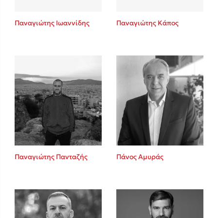
Παναγιώτης Ιωαννίδης
Παναγιώτης Κάπος
Παναγιώτης Πανταζής
Πάνος Αμυράς