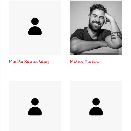
Πάνω, κάτω, μπροστά, πίσω
Mel Robbins
Η μέθοδος Αφήστε τους
Μικέλα Χαρτουλάρη
Μίλτος Πιστώφ
Δημοφιλείς Συγγραφείς
Φυστίκι ΠουΚυλάει
Παύλος Καστανάς