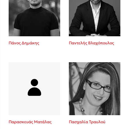
Πάνος Δημάκης
Παντελής Βλαχόπουλος
Παρασκευάς Ματάλας
Πασχαλία Τραυλού