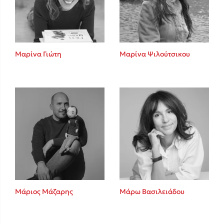
Κώστας Κρομμύδας
Το λιμάνι μου είσαι εσύ
Μαρίνα Γιώτη
Μαρίνα Ψιλούτσικου
Ιωάννης Γλωσσόπουλος
Ένας γίγαντας στο σχολείο
Μάριος Μάζαρης
Μάρω Βασιλειάδου
Δανάη Δεληγεώργη