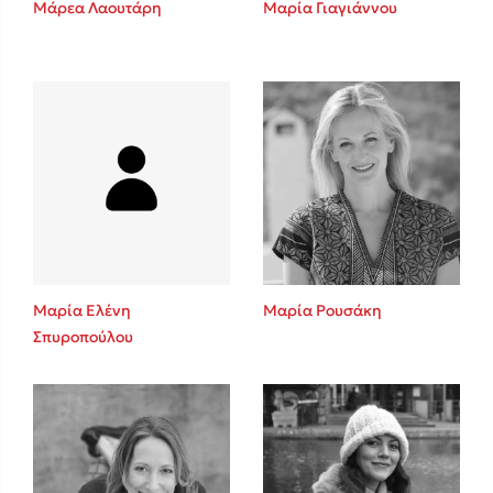
Μάρεα Λαουτάρη
Μαρία Γιαγιάννου
Sebastian Fitzek
Playlist
Μαρία Ελένη
Μαρία Ρουσάκη
Σπυροπούλου
Στέφανος Ξενάκης
Το λεξικό της ζωής σου