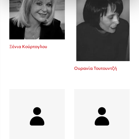
Ξένια Κούρτογλου
Ουρανία Τουτουντζή