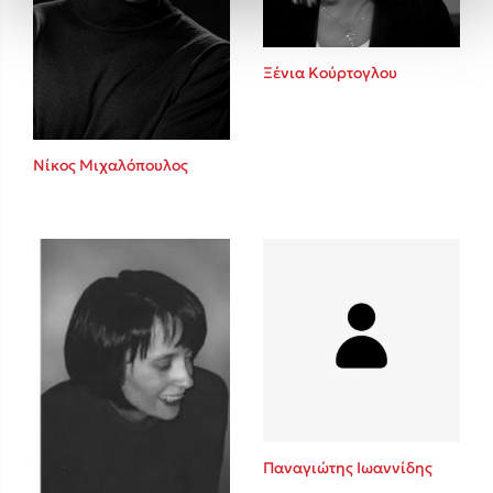
Ξένια Κούρτογλου
Νίκος Μιχαλόπουλος
Παναγιώτης Ιωαννίδης