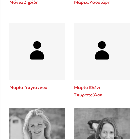
Μάνια Ζηρίδη
Μάρεα Λαουτάρη
Sebastian Fitzek
Playlist
Μαρία Γιαγιάννου
Μαρία Ελένη
Σπυροπούλου
Στέφανος Ξενάκης
Το λεξικό της ζωής σου