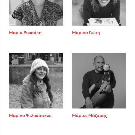
Κώστας Κρομμύδας
Το λιμάνι μου είσαι εσύ
Μαρία Ρουσάκη
Μαρίνα Γιώτη
Ιωάννης Γλωσσόπουλος
Ένας γίγαντας στο σχολείο
Μαρίνα Ψιλούτσικου
Μάριος Μάζαρης
Δανάη Δεληγεώργη