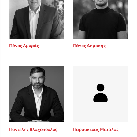
Πάνος Αμυράς
Πάνος Δημάκης
Παντελής Βλαχόπουλος
Παρασκευάς Ματάλας