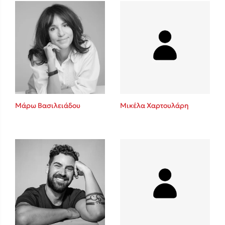
Πάνω, κάτω, μπροστά, πίσω
Mel Robbins
Η μέθοδος Αφήστε τους
Μάρω Βασιλειάδου
Μικέλα Χαρτουλάρη
Δημοφιλείς Συγγραφείς
Φυστίκι ΠουΚυλάει
Παύλος Καστανάς