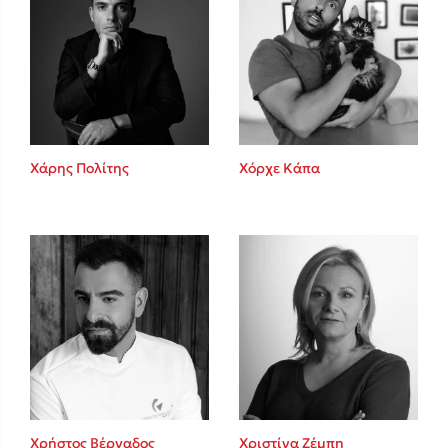
Χάρης Πολίτης
Χόρχε Κάπα
Χρήστος Βέργαδος
Χριστίνα Ζέμπη