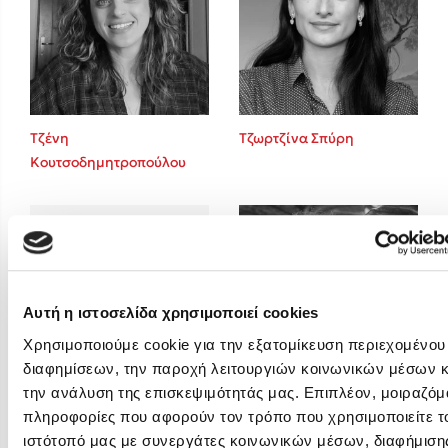
Emily Henry
Ali Hazelwood
Cori Doerrfeld
Pierdomenico Baccalario
Δανάη Ιμπραχήμ
Τζένη
Τζωρτζίνα Σπύρη
Κουτσοδημητροπούλου
Δημοφιλή Άρθρα
3 βιβλία βασισμένα σε αληθινά γεγονότα!
Τεστ: Ποιο αστυνομικό βιβλίο σου ταιριάζει για το καλοκαίρι;
Ο εθισμός των παιδιών στις οθόνες δεν είναι «το πρόβλημα»
Μια λέξη που συχνά νιώθεις αλλά την αγνοείς
Αυτή η ιστοσελίδα χρησιμοποιεί cookies
Τι είναι η νευροποικιλότητα; Η Δρ. Δανάη Δεληγεώργη απαντά!
Χρησιμοποιούμε cookie για την εξατομίκευση περιεχομένου
Συγχαρητήρια, Πέθανες! Μια ξενάγηση στον Άδη της ελληνικής
διαφημίσεων, την παροχή λειτουργιών κοινωνικών μέσων κ
μυθολογίας
την ανάλυση της επισκεψιμότητάς μας. Επιπλέον, μοιραζόμ
Τσεντόμια Μιγιάτοβιτς
Φλώρα Παπαδοπούλου
3 βιβλία που μπορείς να διαβάσεις σε μια μέρα!
πληροφορίες που αφορούν τον τρόπο που χρησιμοποιείτε τ
ιστότοπό μας με συνεργάτες κοινωνικών μέσων, διαφήμισης
Εύκολη συνταγή για chicken BBQ pizza από τον Άκη Πετρετζίκη!