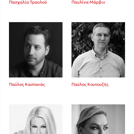
Καθρέφτης
Πασχαλία Τραυλού
Παυλίνα Μάρβιν
Sebastian Fitzek
Playlist
Παύλος Καστανάς
Παύλος Κουτουζής
Στέφανος Ξενάκης
Το λεξικό της ζωής σου