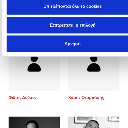
Επιτρέπονται όλα τα cookies
Φυστίκι ΠουΚυλάει
Φωτεινή Καραγρηγόρη
Επιτρέπεται η επιλογή
Άρνηση
Φώτης Δούσος
Χάρης Οταμπάσης