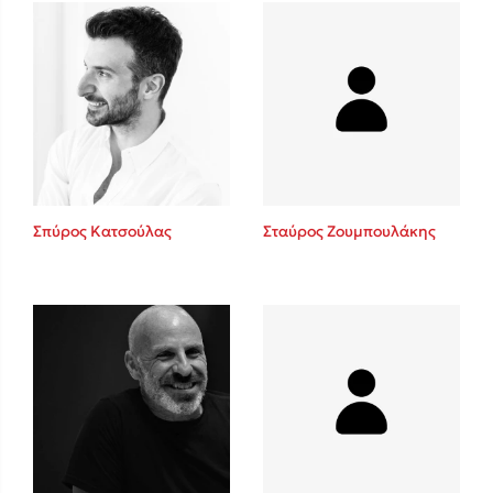
Δανάη Δεληγεώργη
Πάνω, κάτω, μπροστά, πίσω
Σπύρος Κατσούλας
Σταύρος Ζουμπουλάκης
Mel Robbins
Η μέθοδος Αφήστε τους