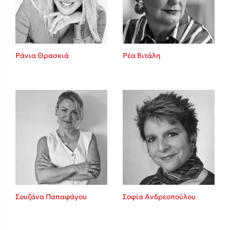
Ρέα Βιτάλη
Ράνια Θρασκιά
Κώστας Κρομμύδας
Το λιμάνι μου είσαι εσύ
Ιωάννης Γλωσσόπουλος
Σουζάνα Παπαφάγου
Σοφία Ανδρεοπούλου
Ένας γίγαντας στο σχολείο