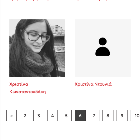
Χριστίνα
Χριστίνα Ντουνιά
Κωνσταντουδάκη
«
2
3
4
5
6
7
8
9
10