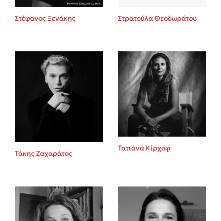
Στέφανος Ξενάκης
Στρατούλα Θεοδωράτου
Δημοφιλείς Συγγραφείς
Φυστίκι ΠουΚυλάει
Παύλος Καστανάς
El Sombrero
Στέφανος Ξενάκης
Sebastian Fitzek
Freida McFadden
Κατρίνα Τσάνταλη
Lucinda Riley
Τατιάνα Κίρχοφ
Τάκης Ζαχαράτος
Mimi Matthews
Benzamin Bécue
Rebecca Yarros
Teo Benedetti
Τζένη Κουτσοδημητροπούλου