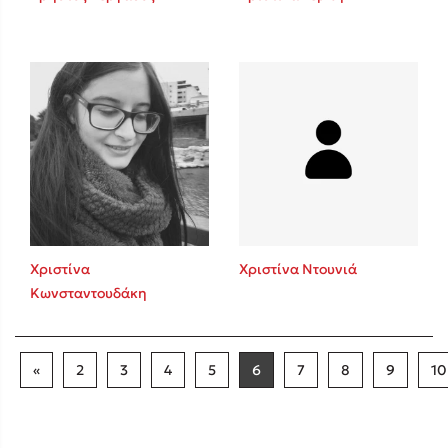
Χριστίνα
Χριστίνα Ντουνιά
Κωνσταντουδάκη
«
2
3
4
5
6
7
8
9
10