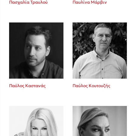
Καθρέφτης
Πασχαλία Τραυλού
Παυλίνα Μάρβιν
Sebastian Fitzek
Playlist
Παύλος Καστανάς
Παύλος Κουτουζής
Στέφανος Ξενάκης
Το λεξικό της ζωής σου