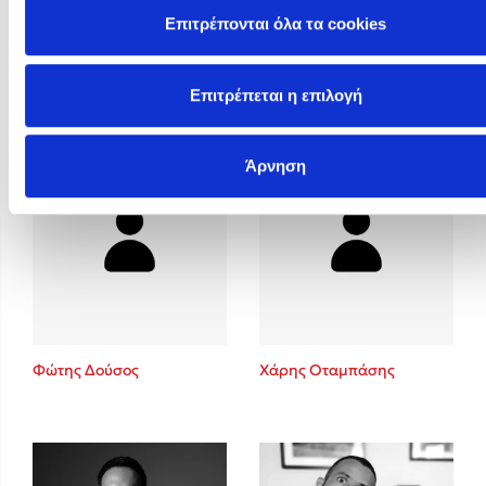
Επιτρέπονται όλα τα cookies
Φυστίκι ΠουΚυλάει
Φωτεινή Καραγρηγόρη
Επιτρέπεται η επιλογή
Άρνηση
Φώτης Δούσος
Χάρης Οταμπάσης