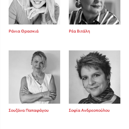
Ρέα Βιτάλη
Ράνια Θρασκιά
Κώστας Κρομμύδας
Το λιμάνι μου είσαι εσύ
Ιωάννης Γλωσσόπουλος
Σουζάνα Παπαφάγου
Σοφία Ανδρεοπούλου
Ένας γίγαντας στο σχολείο