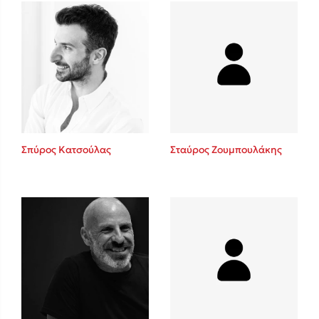
Δανάη Δεληγεώργη
Πάνω, κάτω, μπροστά, πίσω
Σπύρος Κατσούλας
Σταύρος Ζουμπουλάκης
Mel Robbins
Η μέθοδος Αφήστε τους