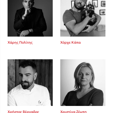
Χάρης Πολίτης
Χόρχε Κάπα
Χρήστος Βέργαδος
Χριστίνα Ζέμπη