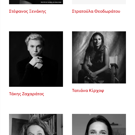
Στέφανος Ξενάκης
Στρατούλα Θεοδωράτου
Δημοφιλείς Συγγραφείς
Φυστίκι ΠουΚυλάει
Παύλος Καστανάς
El Sombrero
Στέφανος Ξενάκης
Sebastian Fitzek
Freida McFadden
Κατρίνα Τσάνταλη
Lucinda Riley
Τατιάνα Κίρχοφ
Τάκης Ζαχαράτος
Mimi Matthews
Benzamin Bécue
Rebecca Yarros
Teo Benedetti
Τζένη Κουτσοδημητροπούλου