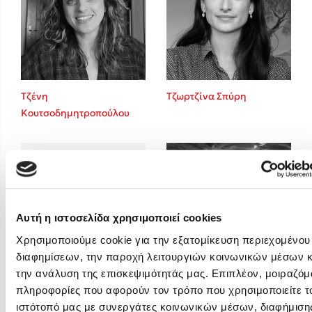
Emily Henry
Ali Hazelwood
Cori Doerrfeld
Pierdomenico Baccalario
Δανάη Ιμπραχήμ
Τζένη
Τζωρτζίνα Σπύρη
Κουτσοδημητροπούλου
Δημοφιλή Άρθρα
3 βιβλία βασισμένα σε αληθινά γεγονότα!
Τεστ: Ποιο αστυνομικό βιβλίο σου ταιριάζει για το καλοκαίρι;
Ο εθισμός των παιδιών στις οθόνες δεν είναι «το πρόβλημα»
Μια λέξη που συχνά νιώθεις αλλά την αγνοείς
Αυτή η ιστοσελίδα χρησιμοποιεί cookies
Τι είναι η νευροποικιλότητα; Η Δρ. Δανάη Δεληγεώργη απαντά!
Χρησιμοποιούμε cookie για την εξατομίκευση περιεχομένου
Συγχαρητήρια, Πέθανες! Μια ξενάγηση στον Άδη της ελληνικής
διαφημίσεων, την παροχή λειτουργιών κοινωνικών μέσων κ
μυθολογίας
την ανάλυση της επισκεψιμότητάς μας. Επιπλέον, μοιραζόμ
Τσεντόμια Μιγιάτοβιτς
Φλώρα Παπαδοπούλου
3 βιβλία που μπορείς να διαβάσεις σε μια μέρα!
πληροφορίες που αφορούν τον τρόπο που χρησιμοποιείτε τ
ιστότοπό μας με συνεργάτες κοινωνικών μέσων, διαφήμισης
Εύκολη συνταγή για chicken BBQ pizza από τον Άκη Πετρετζίκη!