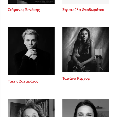
Στέφανος Ξενάκης
Στρατούλα Θεοδωράτου
Δημοφιλείς Συγγραφείς
Φυστίκι ΠουΚυλάει
Παύλος Καστανάς
El Sombrero
Στέφανος Ξενάκης
Sebastian Fitzek
Freida McFadden
Κατρίνα Τσάνταλη
Lucinda Riley
Τατιάνα Κίρχοφ
Τάκης Ζαχαράτος
Mimi Matthews
Benzamin Bécue
Rebecca Yarros
Teo Benedetti
Τζένη Κουτσοδημητροπούλου