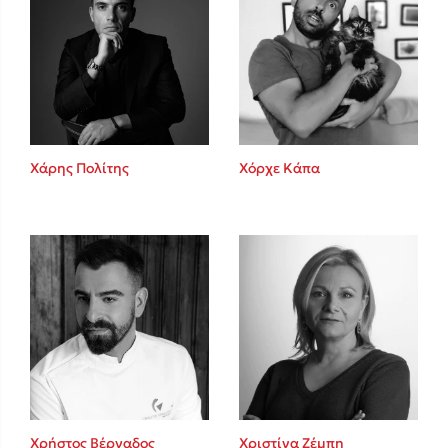
Χάρης Πολίτης
Χόρχε Κάπα
Χρήστος Βέργαδος
Χριστίνα Ζέμπη