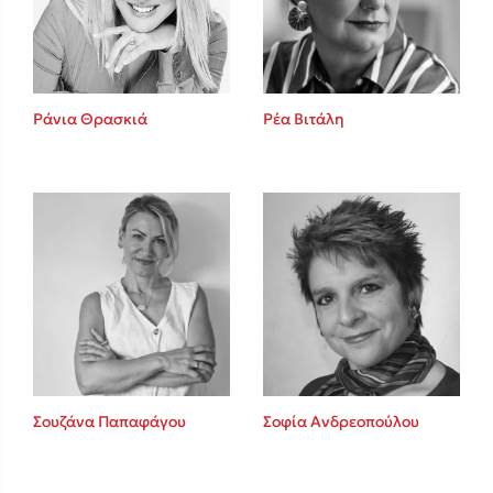
Ρέα Βιτάλη
Ράνια Θρασκιά
Κώστας Κρομμύδας
Το λιμάνι μου είσαι εσύ
Ιωάννης Γλωσσόπουλος
Σουζάνα Παπαφάγου
Σοφία Ανδρεοπούλου
Ένας γίγαντας στο σχολείο