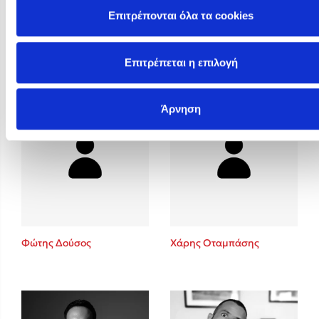
Επιτρέπονται όλα τα cookies
Φυστίκι ΠουΚυλάει
Φωτεινή Καραγρηγόρη
Επιτρέπεται η επιλογή
Άρνηση
Φώτης Δούσος
Χάρης Οταμπάσης