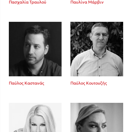
Καθρέφτης
Πασχαλία Τραυλού
Παυλίνα Μάρβιν
Sebastian Fitzek
Playlist
Παύλος Καστανάς
Παύλος Κουτουζής
Στέφανος Ξενάκης
Το λεξικό της ζωής σου