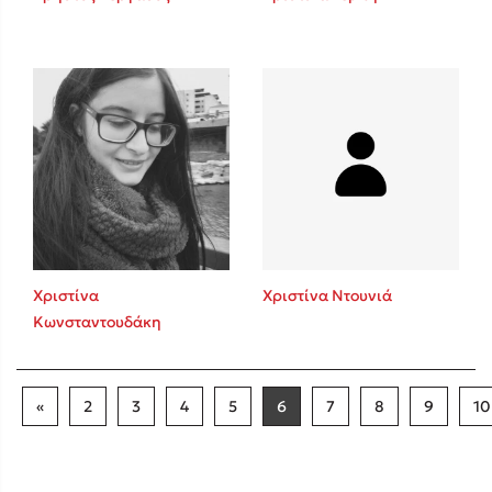
Χριστίνα
Χριστίνα Ντουνιά
Κωνσταντουδάκη
«
2
3
4
5
6
7
8
9
10