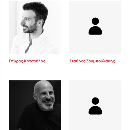
Δανάη Δεληγεώργη
Πάνω, κάτω, μπροστά, πίσω
Σπύρος Κατσούλας
Σταύρος Ζουμπουλάκης
Mel Robbins
Η μέθοδος Αφήστε τους