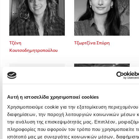
Emily Henry
Ali Hazelwood
Cori Doerrfeld
Pierdomenico Baccalario
Δανάη Ιμπραχήμ
Τζένη
Τζωρτζίνα Σπύρη
Κουτσοδημητροπούλου
Δημοφιλή Άρθρα
3 βιβλία βασισμένα σε αληθινά γεγονότα!
Τεστ: Ποιο αστυνομικό βιβλίο σου ταιριάζει για το καλοκαίρι;
Ο εθισμός των παιδιών στις οθόνες δεν είναι «το πρόβλημα»
Μια λέξη που συχνά νιώθεις αλλά την αγνοείς
Αυτή η ιστοσελίδα χρησιμοποιεί cookies
Τι είναι η νευροποικιλότητα; Η Δρ. Δανάη Δεληγεώργη απαντά!
Χρησιμοποιούμε cookie για την εξατομίκευση περιεχομένου
Συγχαρητήρια, Πέθανες! Μια ξενάγηση στον Άδη της ελληνικής
διαφημίσεων, την παροχή λειτουργιών κοινωνικών μέσων κ
μυθολογίας
την ανάλυση της επισκεψιμότητάς μας. Επιπλέον, μοιραζόμ
Τσεντόμια Μιγιάτοβιτς
Φλώρα Παπαδοπούλου
Εύκολη συνταγή για chicken BBQ pizza από τον Άκη Πετρετζίκη!
πληροφορίες που αφορούν τον τρόπο που χρησιμοποιείτε τ
ιστότοπό μας με συνεργάτες κοινωνικών μέσων, διαφήμισης
3 βιβλία που μπορείς να διαβάσεις σε μια μέρα!