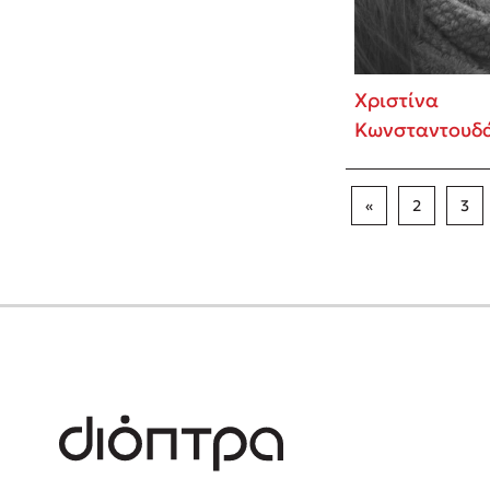
Χριστίνα
Κωνσταντουδ
«
2
3