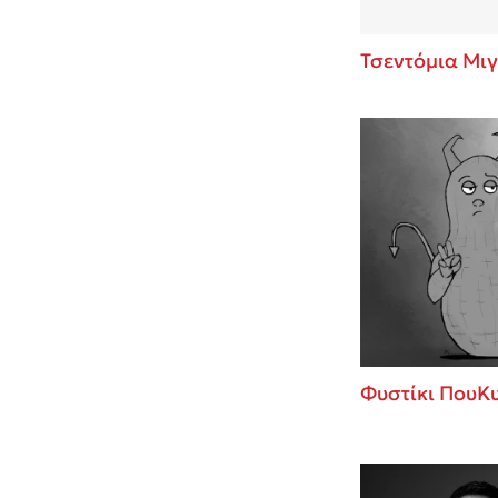
Τσεντόμια Μιγ
Φυστίκι ΠουΚ