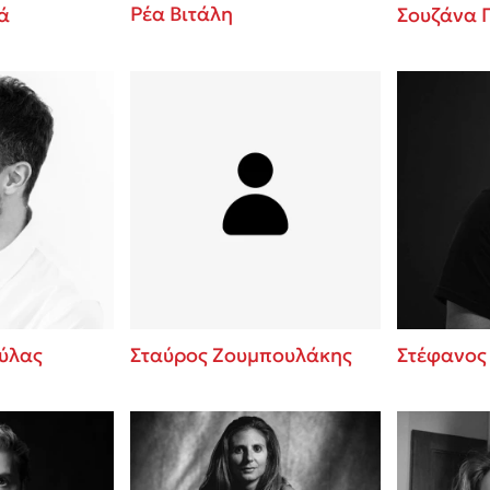
Ρέα Βιτάλη
ά
Σουζάνα
ύλας
Σταύρος Ζουμπουλάκης
Στέφανος