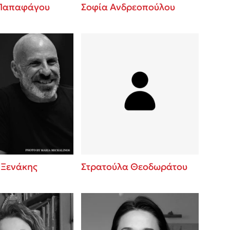
 Παπαφάγου
Σοφία Ανδρεοπούλου
 Ξενάκης
Στρατούλα Θεοδωράτου