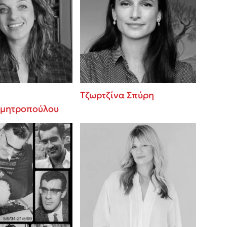
Τζωρτζίνα Σπύρη
μητροπούλου