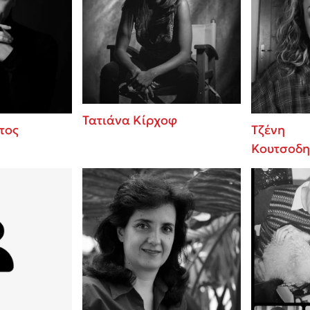
Τατιάνα Κίρχοφ
τος
Τζένη
Κουτσοδη