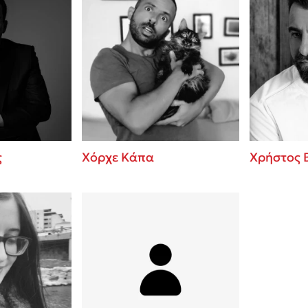
ς
Χόρχε Κάπα
Χρήστος 