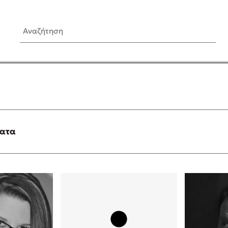
Αναζήτηση
ίς Συγγραφείς
Δημοφιλή Άρθρα
Κυλάει
3 βιβλία βασισμένα σε αλη
γεγονότα!
τανάς
Τεστ: Ποιο αστυνομικό βιβλ
ταιριάζει για το καλοκαίρι;
ματα
νάκης
Ο εθισμός των παιδιών στις
tzek
είναι «το πρόβλημα»
dden
Μια λέξη που συχνά νιώθεις
αγνοείς
νταλη
Τι είναι η νευροποικιλότητα;
y
Δανάη Δεληγεώργη απαντά
ews
Συγχαρητήρια, Πέθανες! Μι
cue
στον Άδη της ελληνικής μυ