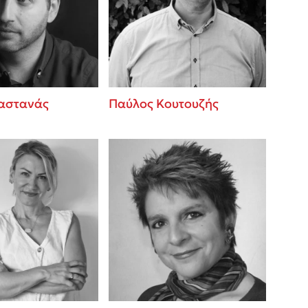
 BBQ pizza
βάσεις σε
νάγκη μας για
ση με τη
αστανάς
Παύλος Κουτουζής
; Κάνε το
η σου!