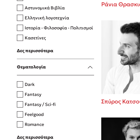
Ράνια Θρασκι
Αστυνομικά Βιβλία
Ελληνική λογοτεχνία
Δανάη Δεληγεώργη
Ιστορία - Φιλοσοφία - Πολιτισμοί
Πάνω, κάτω, μπροστά, πίσω
Κασετίνες
Λευκώματα - Έγχρωμοι οδηγοί
Δες περισσότερα
Μαγειρική
Mel Robbins
Θεματολογία
Η μέθοδος Αφήστε τους
Dark
Fantasy
Σπύρος Κατσο
Fantasy / Sci-fi
Feelgood
Romance
Upmarket
Δες περισσότερα