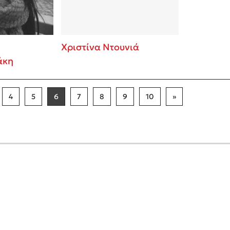
Χριστίνα Ντουνιά
άκη
4
5
6
7
8
9
10
»