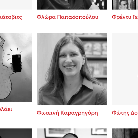
ιάτοβιτς
Φλώρα Παπαδοπούλου
Φρέντυ Γ
υλάει
Φωτεινή Καραγρηγόρη
Φώτης Δο