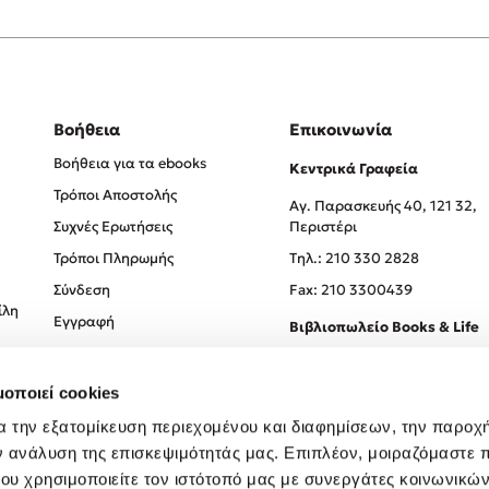
Βοήθεια
Επικοινωνία
Βοήθεια για τα ebooks
Κεντρικά Γραφεία
Τρόποι Αποστολής
Αγ. Παρασκευής 40, 121 32,
Συχνές Ερωτήσεις
Περιστέρι
Τρόποι Πληρωμής
Tηλ.: 210 330 2828
Σύνδεση
Fax: 210 3300439
ίλη
Εγγραφή
Βιβλιοπωλείο Books & Life
Σόλωνος 93-95, 106 78, Αθήν
μοποιεί cookies
Τηλ.:
210 330 0774
α την εξατομίκευση περιεχομένου και διαφημίσεων, την παροχ
ν ανάλυση της επισκεψιμότητάς μας. Επιπλέον, μοιραζόμαστε 
ου χρησιμοποιείτε τον ιστότοπό μας με συνεργάτες κοινωνικώ