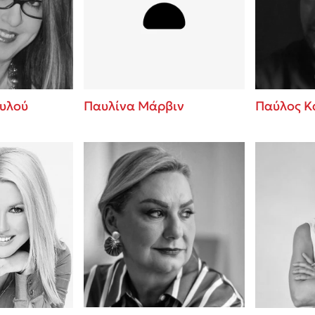
ros
Εύκολη συνταγή για chicken
από τον Άκη Πετρετζίκη!
i
3 βιβλία που μπορείς να δια
οδημητροπούλου
μια μέρα!
Διακοπές με τα παιδιά: Η α
d
παύση σε μετωπική σύγκρου
υλού
Παυλίνα Μάρβιν
Παύλος Κ
δική τους για εκτόνωση
ld
Πάνω, κάτω, μπροστά, πίσω
 Baccalario
τεστ και ανακάλυψε την τάσ
αχήμ