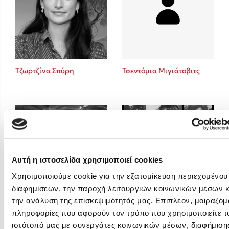
Emily Henry
Ali Hazelwood
Cori Doerrfeld
Pierdomenico Baccalario
Δανάη Ιμπραχήμ
Τζωρτζίνα Σπύρη
Τσεντόμια Μιγιάτοβιτς
Δημοφιλή Άρθρα
Τεστ: Ποιο αστυνομικό βιβλίο σου ταιριάζει για το καλοκαίρι;
3 βιβλία βασισμένα σε αληθινά γεγονότα!
Ο εθισμός των παιδιών στις οθόνες δεν είναι «το πρόβλημα»
Μια λέξη που συχνά νιώθεις αλλά την αγνοείς
Αυτή η ιστοσελίδα χρησιμοποιεί cookies
Τι είναι η νευροποικιλότητα; Η Δρ. Δανάη Δεληγεώργη απαντά!
Χρησιμοποιούμε cookie για την εξατομίκευση περιεχομένου
Συγχαρητήρια, Πέθανες! Μια ξενάγηση στον Άδη της ελληνικής
διαφημίσεων, την παροχή λειτουργιών κοινωνικών μέσων κ
μυθολογίας
την ανάλυση της επισκεψιμότητάς μας. Επιπλέον, μοιραζόμ
Φλώρα Παπαδοπούλου
Φρέντυ Γερμανός
Εύκολη συνταγή για chicken BBQ pizza από τον Άκη Πετρετζίκη!
πληροφορίες που αφορούν τον τρόπο που χρησιμοποιείτε τ
ιστότοπό μας με συνεργάτες κοινωνικών μέσων, διαφήμισης
3 βιβλία που μπορείς να διαβάσεις σε μια μέρα!