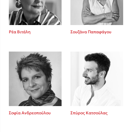
Ρέα Βιτάλη
Σουζάνα Παπαφάγου
Κώστας Κρομμύδας
Το λιμάνι μου είσαι εσύ
Ιωάννης Γλωσσόπουλος
Σοφία Ανδρεοπούλου
Σπύρος Κατσούλας
Ένας γίγαντας στο σχολείο