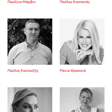
Καθρέφτης
Παυλίνα Μάρβιν
Παύλος Καστανάς
Sebastian Fitzek
Playlist
Παύλος Κουτουζής
Ράνια Θρασκιά
Στέφανος Ξενάκης
Το λεξικό της ζωής σου