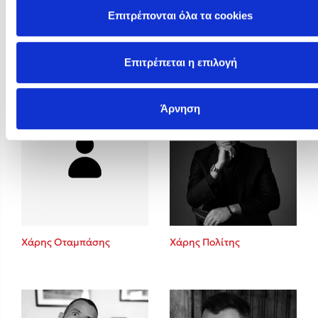
Επιτρέπονται όλα τα cookies
Φωτεινή Καραγρηγόρη
Φώτης Δούσος
Επιτρέπεται η επιλογή
Άρνηση
Χάρης Οταμπάσης
Χάρης Πολίτης