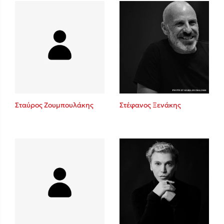
Δανάη Δεληγεώργη
Πάνω, κάτω, μπροστά, πίσω
Σταύρος Ζουμπουλάκης
Στέφανος Ξενάκης
Mel Robbins
Η μέθοδος Αφήστε τους