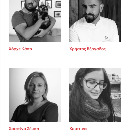
Χόρχε Κάπα
Χρήστος Βέργαδος
Χριστίνα Ζέμπη
Χριστίνα