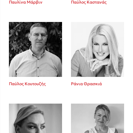
Καθρέφτης
Παυλίνα Μάρβιν
Παύλος Καστανάς
Sebastian Fitzek
Playlist
Παύλος Κουτουζής
Ράνια Θρασκιά
Στέφανος Ξενάκης
Το λεξικό της ζωής σου