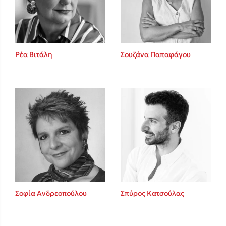
Ρέα Βιτάλη
Σουζάνα Παπαφάγου
Κώστας Κρομμύδας
Το λιμάνι μου είσαι εσύ
Ιωάννης Γλωσσόπουλος
Σοφία Ανδρεοπούλου
Σπύρος Κατσούλας
Ένας γίγαντας στο σχολείο