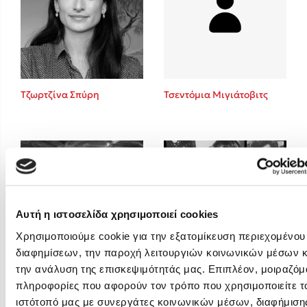
Emily Henry
Ali Hazelwood
Cori Doerrfeld
Pierdomenico Baccalario
Δανάη Ιμπραχήμ
Τζωρτζίνα Σπύρη
Τσεντόμια Μιγιάτοβιτς
Δημοφιλή Άρθρα
Τεστ: Ποιο αστυνομικό βιβλίο σου ταιριάζει για το καλοκαίρι;
3 βιβλία βασισμένα σε αληθινά γεγονότα!
Ο εθισμός των παιδιών στις οθόνες δεν είναι «το πρόβλημα»
Μια λέξη που συχνά νιώθεις αλλά την αγνοείς
Αυτή η ιστοσελίδα χρησιμοποιεί cookies
Τι είναι η νευροποικιλότητα; Η Δρ. Δανάη Δεληγεώργη απαντά!
Χρησιμοποιούμε cookie για την εξατομίκευση περιεχομένου
Συγχαρητήρια, Πέθανες! Μια ξενάγηση στον Άδη της ελληνικής
διαφημίσεων, την παροχή λειτουργιών κοινωνικών μέσων κ
μυθολογίας
την ανάλυση της επισκεψιμότητάς μας. Επιπλέον, μοιραζόμ
Φλώρα Παπαδοπούλου
Φρέντυ Γερμανός
Εύκολη συνταγή για chicken BBQ pizza από τον Άκη Πετρετζίκη!
πληροφορίες που αφορούν τον τρόπο που χρησιμοποιείτε τ
ιστότοπό μας με συνεργάτες κοινωνικών μέσων, διαφήμισης
3 βιβλία που μπορείς να διαβάσεις σε μια μέρα!