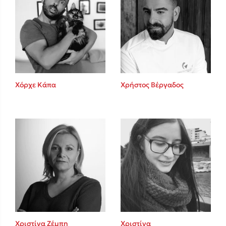
Χόρχε Κάπα
Χρήστος Βέργαδος
Χριστίνα Ζέμπη
Χριστίνα