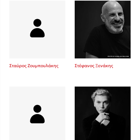
Δανάη Δεληγεώργη
Πάνω, κάτω, μπροστά, πίσω
Σταύρος Ζουμπουλάκης
Στέφανος Ξενάκης
Mel Robbins
Η μέθοδος Αφήστε τους