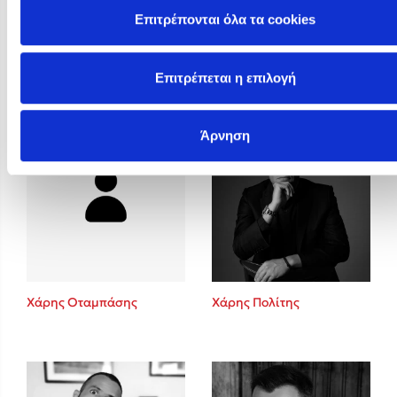
Επιτρέπονται όλα τα cookies
Φωτεινή Καραγρηγόρη
Φώτης Δούσος
Επιτρέπεται η επιλογή
Άρνηση
Χάρης Οταμπάσης
Χάρης Πολίτης