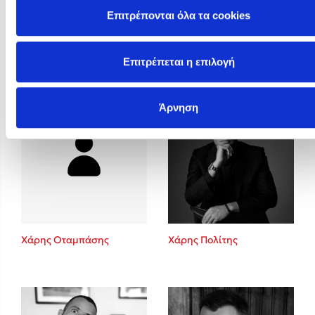
Επιτρέπονται όλα τα cookies
Φωτεινή Καραγρηγόρη
Φώτης Δούσος
Επιτρέπεται η επιλογή
Άρνηση
Χάρης Οταμπάσης
Χάρης Πολίτης