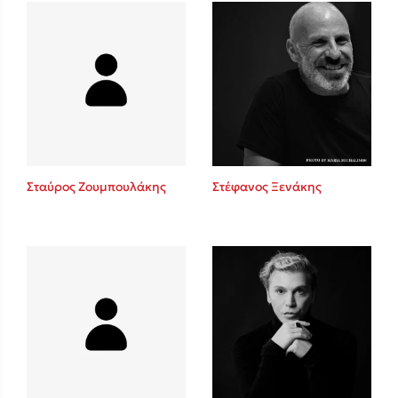
Δανάη Δεληγεώργη
Πάνω, κάτω, μπροστά, πίσω
Σταύρος Ζουμπουλάκης
Στέφανος Ξενάκης
Mel Robbins
Η μέθοδος Αφήστε τους