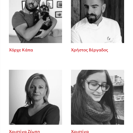
Χόρχε Κάπα
Χρήστος Βέργαδος
Χριστίνα Ζέμπη
Χριστίνα