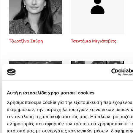
Emily Henry
Ali Hazelwood
Cori Doerrfeld
Pierdomenico Baccalario
Δανάη Ιμπραχήμ
Τζωρτζίνα Σπύρη
Τσεντόμια Μιγιάτοβιτς
Δημοφιλή Άρθρα
Τεστ: Ποιο αστυνομικό βιβλίο σου ταιριάζει για το καλοκαίρι;
3 βιβλία βασισμένα σε αληθινά γεγονότα!
Ο εθισμός των παιδιών στις οθόνες δεν είναι «το πρόβλημα»
Μια λέξη που συχνά νιώθεις αλλά την αγνοείς
Αυτή η ιστοσελίδα χρησιμοποιεί cookies
Τι είναι η νευροποικιλότητα; Η Δρ. Δανάη Δεληγεώργη απαντά!
Χρησιμοποιούμε cookie για την εξατομίκευση περιεχομένου
Συγχαρητήρια, Πέθανες! Μια ξενάγηση στον Άδη της ελληνικής
διαφημίσεων, την παροχή λειτουργιών κοινωνικών μέσων κ
μυθολογίας
την ανάλυση της επισκεψιμότητάς μας. Επιπλέον, μοιραζόμ
Φλώρα Παπαδοπούλου
Φρέντυ Γερμανός
Εύκολη συνταγή για chicken BBQ pizza από τον Άκη Πετρετζίκη!
πληροφορίες που αφορούν τον τρόπο που χρησιμοποιείτε τ
ιστότοπό μας με συνεργάτες κοινωνικών μέσων, διαφήμισης
3 βιβλία που μπορείς να διαβάσεις σε μια μέρα!