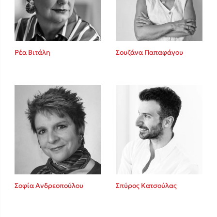
Ρέα Βιτάλη
Σουζάνα Παπαφάγου
Κώστας Κρομμύδας
Το λιμάνι μου είσαι εσύ
Ιωάννης Γλωσσόπουλος
Σοφία Ανδρεοπούλου
Σπύρος Κατσούλας
Ένας γίγαντας στο σχολείο