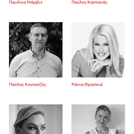
Καθρέφτης
Παυλίνα Μάρβιν
Παύλος Καστανάς
Sebastian Fitzek
Playlist
Παύλος Κουτουζής
Ράνια Θρασκιά
Στέφανος Ξενάκης
Το λεξικό της ζωής σου