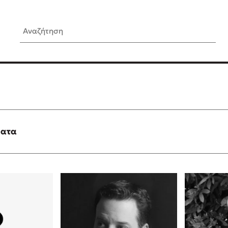
Αναζήτηση
ίς Συγγραφείς
Δημοφιλή Άρθρα
Κυλάει
Τεστ: Ποιο αστυνομικό βιβλ
ταιριάζει για το καλοκαίρι;
τανάς
3 βιβλία βασισμένα σε αλη
γεγονότα!
ματα
νάκης
Ο εθισμός των παιδιών στις
tzek
είναι «το πρόβλημα»
dden
Μια λέξη που συχνά νιώθεις
αγνοείς
νταλη
Τι είναι η νευροποικιλότητα;
y
Δανάη Δεληγεώργη απαντά
ews
Συγχαρητήρια, Πέθανες! Μι
cue
στον Άδη της ελληνικής μυ