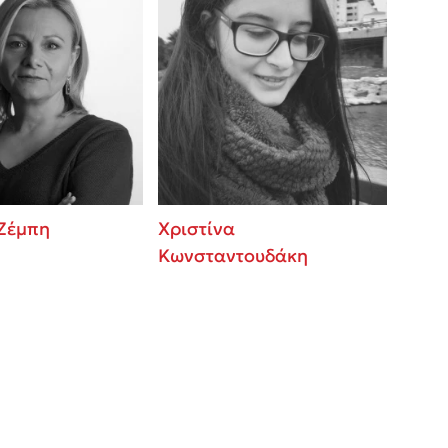
 Ζέμπη
Χριστίνα
Κωνσταντουδάκη