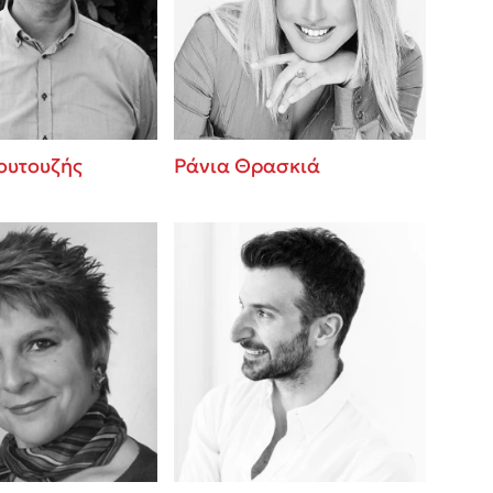
 BBQ pizza
βάσεις σε
νάγκη μας για
ση με τη
ουτουζής
Ράνια Θρασκιά
; Κάνε το
η σου!