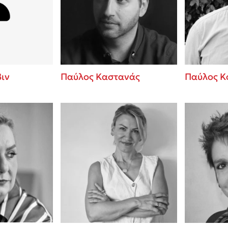
ros
Εύκολη συνταγή για chicken
από τον Άκη Πετρετζίκη!
i
3 βιβλία που μπορείς να δια
οδημητροπούλου
μια μέρα!
Διακοπές με τα παιδιά: Η α
d
παύση σε μετωπική σύγκρου
ιν
Παύλος Καστανάς
Παύλος Κ
δική τους για εκτόνωση
ld
Πάνω, κάτω, μπροστά, πίσω
 Baccalario
τεστ και ανακάλυψε την τάσ
αχήμ