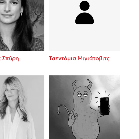
α Σπύρη
Τσεντόμια Μιγιάτοβιτς