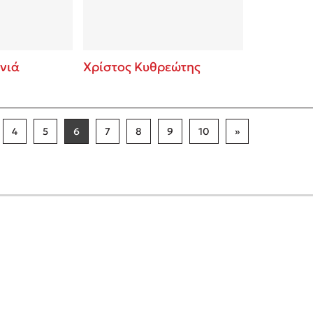
νιά
Χρίστος Κυθρεώτης
4
5
6
7
8
9
10
»