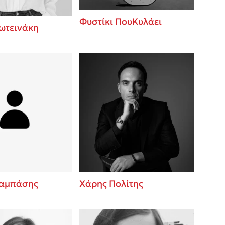
Φυστίκι ΠουΚυλάει
ωτεινάκη
ταμπάσης
Χάρης Πολίτης