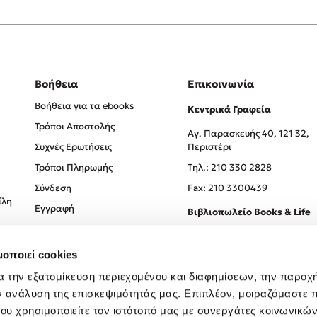
Βοήθεια
Επικοινωνία
Βοήθεια για τα ebooks
Κεντρικά Γραφεία
Τρόποι Αποστολής
Αγ. Παρασκευής 40, 121 32,
Συχνές Ερωτήσεις
Περιστέρι
Τρόποι Πληρωμής
Tηλ.: 210 330 2828
Σύνδεση
Fax: 210 3300439
ίλη
Εγγραφή
Βιβλιοπωλείο Books & Life
Σόλωνος 93-95, 106 78, Αθήν
μοποιεί cookies
Τηλ.:
210 330 0774
α την εξατομίκευση περιεχομένου και διαφημίσεων, την παροχ
ν ανάλυση της επισκεψιμότητάς μας. Επιπλέον, μοιραζόμαστε 
ου χρησιμοποιείτε τον ιστότοπό μας με συνεργάτες κοινωνικώ