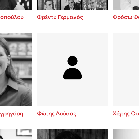
οπούλου
Φρέντυ Γερμανός
Φρόσω Φ
αγρηγόρη
Φώτης Δούσος
Χάρης Ο