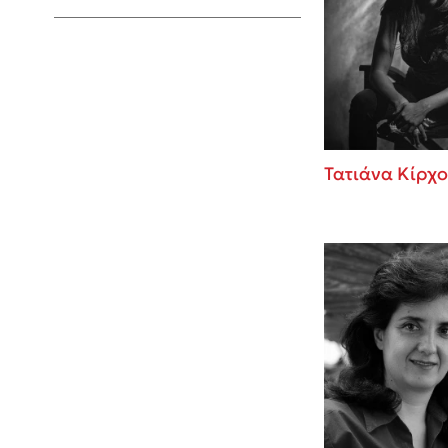
Young Adult
Τατιάνα Κίρχ