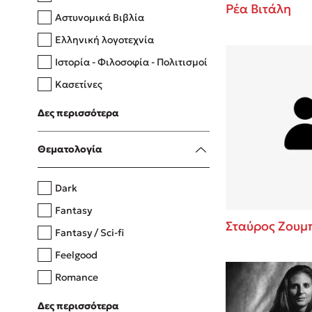
Ρέα Βιτάλη
Αστυνομικά Βιβλία
Ελληνική λογοτεχνία
Δανάη Δεληγεώργη
Ιστορία - Φιλοσοφία - Πολιτισμοί
Πάνω, κάτω, μπροστά, πίσω
Κασετίνες
Λευκώματα - Έγχρωμοι οδηγοί
Δες περισσότερα
Μαγειρική
Mel Robbins
Θεματολογία
Η μέθοδος Αφήστε τους
Dark
Fantasy
Σταύρος Ζουμ
Fantasy / Sci-fi
Feelgood
Romance
Upmarket
Δες περισσότερα