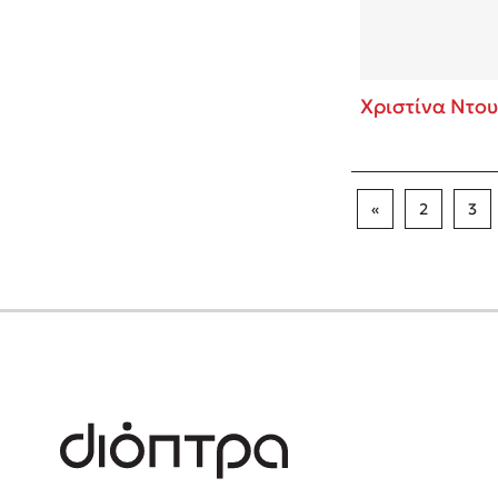
Χριστίνα Ντου
«
2
3