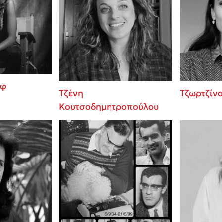
οφ
Τζένη
Τζωρτζίν
Κουτσοδημητροπούλου