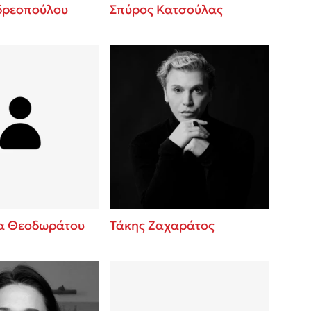
δρεοπούλου
Σπύρος Κατσούλας
α Θεοδωράτου
Τάκης Ζαχαράτος