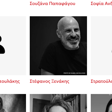
Σουζάνα Παπαφάγου
Σοφία Αν
πουλάκης
Στέφανος Ξενάκης
Στρατούλ