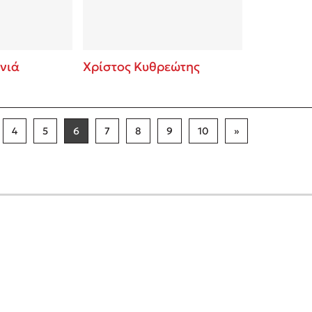
νιά
Χρίστος Κυθρεώτης
4
5
6
7
8
9
10
»