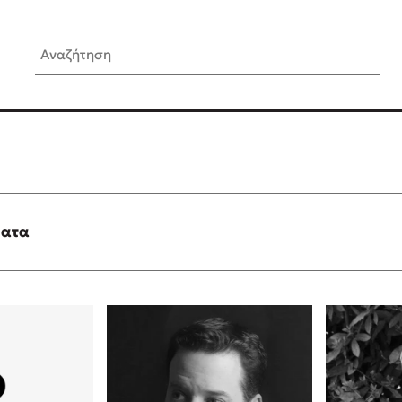
Αναζήτηση
ίς Συγγραφείς
Δημοφιλή Άρθρα
Κυλάει
3 βιβλία βασισμένα σε αλη
γεγονότα!
τανάς
Τεστ: Ποιο αστυνομικό βιβλ
ταιριάζει για το καλοκαίρι;
ματα
νάκης
Ο εθισμός των παιδιών στις
tzek
είναι «το πρόβλημα»
dden
Μια λέξη που συχνά νιώθεις
αγνοείς
νταλη
Τι είναι η νευροποικιλότητα;
y
Δανάη Δεληγεώργη απαντά
ews
Συγχαρητήρια, Πέθανες! Μι
cue
στον Άδη της ελληνικής μυ