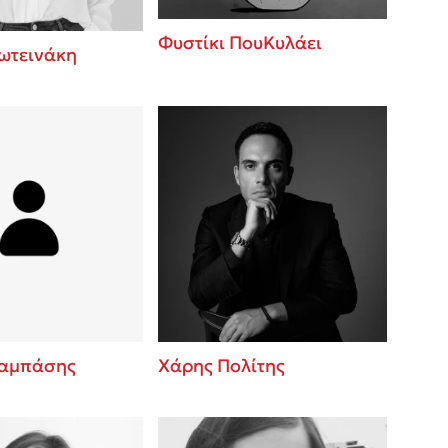
Φυστίκι ΠουΚυλάει
ωτεινάκη
ταμπάσης
Χάρης Πολίτης