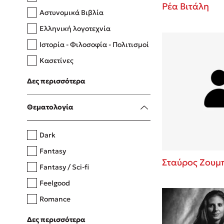
Ρέα Βιτάλη
Αστυνομικά Βιβλία
Ελληνική λογοτεχνία
Δανάη Δεληγεώργη
Ιστορία - Φιλοσοφία - Πολιτισμοί
Πάνω, κάτω, μπροστά, πίσω
Κασετίνες
Λευκώματα - Έγχρωμοι οδηγοί
Δες περισσότερα
Μαγειρική
Mel Robbins
Θεματολογία
Η μέθοδος Αφήστε τους
Dark
Fantasy
Σταύρος Ζουμ
Fantasy / Sci-fi
Feelgood
Romance
Upmarket
Δες περισσότερα