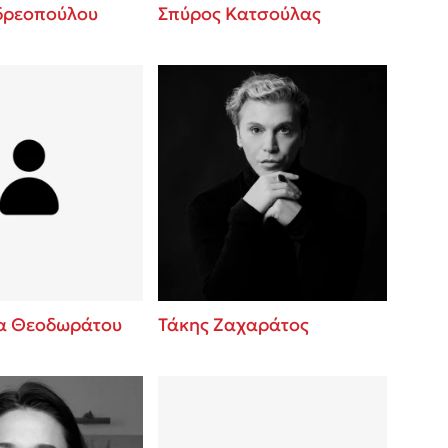
δρεοπούλου
Σπύρος Κατσούλας
α Θεοδωράτου
Τάκης Ζαχαράτος