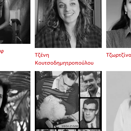
οφ
Τζένη
Τζωρτζίν
Κουτσοδημητροπούλου