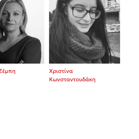
 Ζέμπη
Χριστίνα
Κωνσταντουδάκη