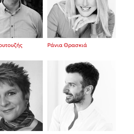
 BBQ pizza
βάσεις σε
νάγκη μας για
ση με τη
ουτουζής
Ράνια Θρασκιά
; Κάνε το
η σου!