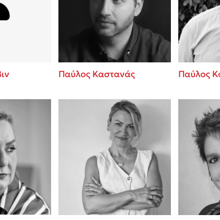
ros
Εύκολη συνταγή για chicken
από τον Άκη Πετρετζίκη!
i
3 βιβλία που μπορείς να δια
οδημητροπούλου
μια μέρα!
Διακοπές με τα παιδιά: Η α
d
παύση σε μετωπική σύγκρου
ιν
Παύλος Καστανάς
Παύλος Κ
δική τους για εκτόνωση
ld
Πάνω, κάτω, μπροστά, πίσω
 Baccalario
τεστ και ανακάλυψε την τάσ
αχήμ