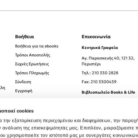
Βοήθεια
Επικοινωνία
Βοήθεια για τα ebooks
Κεντρικά Γραφεία
Τρόποι Αποστολής
Αγ. Παρασκευής 40, 121 32,
Συχνές Ερωτήσεις
Περιστέρι
Τρόποι Πληρωμής
Tηλ.: 210 330 2828
Σύνδεση
Fax: 210 3300439
ίλη
Εγγραφή
Βιβλιοπωλείο Books & Life
Σόλωνος 93-95, 106 78, Αθήν
μοποιεί cookies
Τηλ.:
210 330 0774
α την εξατομίκευση περιεχομένου και διαφημίσεων, την παροχ
ν ανάλυση της επισκεψιμότητάς μας. Επιπλέον, μοιραζόμαστε 
ου χρησιμοποιείτε τον ιστότοπό μας με συνεργάτες κοινωνικώ