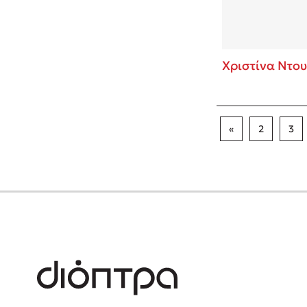
Χριστίνα Ντου
«
2
3