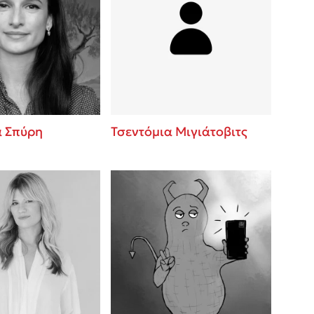
α Σπύρη
Τσεντόμια Μιγιάτοβιτς