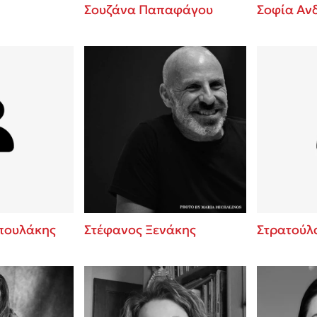
Σουζάνα Παπαφάγου
Σοφία Αν
πουλάκης
Στέφανος Ξενάκης
Στρατούλ