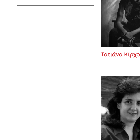
Young Adult
Τατιάνα Κίρχ