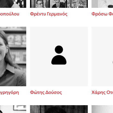
οπούλου
Φρέντυ Γερμανός
Φρόσω Φ
αγρηγόρη
Φώτης Δούσος
Χάρης Ο