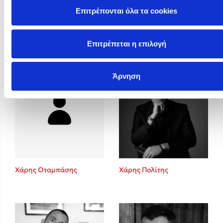
Επιτρέπονται όλα τα cookies
Φωτεινή Καραγρηγόρη
Φώτης Δούσος
Επιτρέπεται η επιλογή
Άρνηση
Χάρης Οταμπάσης
Χάρης Πολίτης