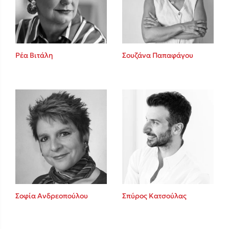
Ρέα Βιτάλη
Σουζάνα Παπαφάγου
Κώστας Κρομμύδας
Το λιμάνι μου είσαι εσύ
Ιωάννης Γλωσσόπουλος
Σοφία Ανδρεοπούλου
Σπύρος Κατσούλας
Ένας γίγαντας στο σχολείο