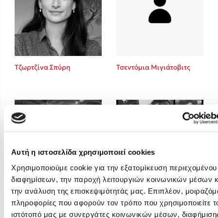
Emily Henry
Ali Hazelwood
Cori Doerrfeld
Pierdomenico Baccalario
Δανάη Ιμπραχήμ
Τζωρτζίνα Σπύρη
Τσεντόμια Μιγιάτοβιτς
Δημοφιλή Άρθρα
Τεστ: Ποιο αστυνομικό βιβλίο σου ταιριάζει για το καλοκαίρι;
3 βιβλία βασισμένα σε αληθινά γεγονότα!
Ο εθισμός των παιδιών στις οθόνες δεν είναι «το πρόβλημα»
Μια λέξη που συχνά νιώθεις αλλά την αγνοείς
Αυτή η ιστοσελίδα χρησιμοποιεί cookies
Τι είναι η νευροποικιλότητα; Η Δρ. Δανάη Δεληγεώργη απαντά!
Χρησιμοποιούμε cookie για την εξατομίκευση περιεχομένου
Συγχαρητήρια, Πέθανες! Μια ξενάγηση στον Άδη της ελληνικής
διαφημίσεων, την παροχή λειτουργιών κοινωνικών μέσων κ
μυθολογίας
την ανάλυση της επισκεψιμότητάς μας. Επιπλέον, μοιραζόμ
Φλώρα Παπαδοπούλου
Φρέντυ Γερμανός
Εύκολη συνταγή για chicken BBQ pizza από τον Άκη Πετρετζίκη!
πληροφορίες που αφορούν τον τρόπο που χρησιμοποιείτε τ
ιστότοπό μας με συνεργάτες κοινωνικών μέσων, διαφήμισης
3 βιβλία που μπορείς να διαβάσεις σε μια μέρα!