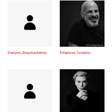
Δανάη Δεληγεώργη
Πάνω, κάτω, μπροστά, πίσω
Σταύρος Ζουμπουλάκης
Στέφανος Ξενάκης
Mel Robbins
Η μέθοδος Αφήστε τους