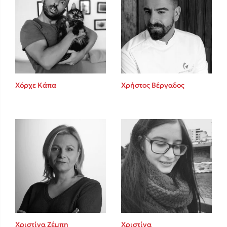
Χόρχε Κάπα
Χρήστος Βέργαδος
Χριστίνα Ζέμπη
Χριστίνα