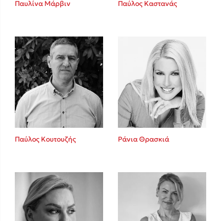
Καθρέφτης
Παυλίνα Μάρβιν
Παύλος Καστανάς
Sebastian Fitzek
Playlist
Παύλος Κουτουζής
Ράνια Θρασκιά
Στέφανος Ξενάκης
Το λεξικό της ζωής σου