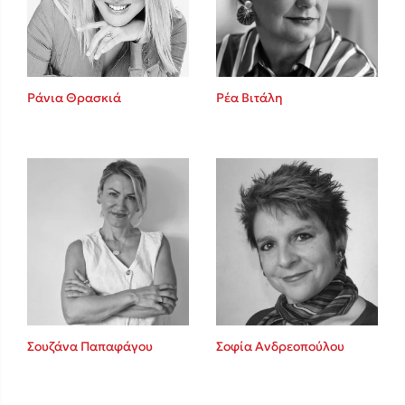
Ρέα Βιτάλη
Ράνια Θρασκιά
Κώστας Κρομμύδας
Το λιμάνι μου είσαι εσύ
Ιωάννης Γλωσσόπουλος
Σουζάνα Παπαφάγου
Σοφία Ανδρεοπούλου
Ένας γίγαντας στο σχολείο