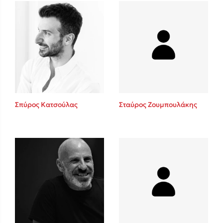
Δανάη Δεληγεώργη
Πάνω, κάτω, μπροστά, πίσω
Σπύρος Κατσούλας
Σταύρος Ζουμπουλάκης
Mel Robbins
Η μέθοδος Αφήστε τους