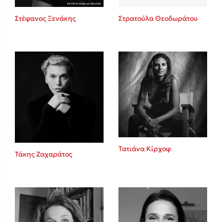
Στέφανος Ξενάκης
Στρατούλα Θεοδωράτου
Δημοφιλείς Συγγραφείς
Φυστίκι ΠουΚυλάει
Παύλος Καστανάς
El Sombrero
Στέφανος Ξενάκης
Sebastian Fitzek
Freida McFadden
Κατρίνα Τσάνταλη
Lucinda Riley
Τατιάνα Κίρχοφ
Τάκης Ζαχαράτος
Mimi Matthews
Benzamin Bécue
Rebecca Yarros
Teo Benedetti
Τζένη Κουτσοδημητροπούλου