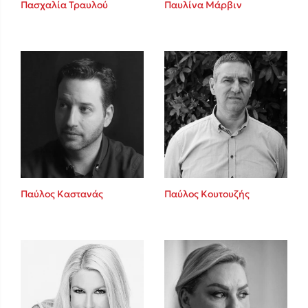
Καθρέφτης
Πασχαλία Τραυλού
Παυλίνα Μάρβιν
Sebastian Fitzek
Playlist
Παύλος Καστανάς
Παύλος Κουτουζής
Στέφανος Ξενάκης
Το λεξικό της ζωής σου