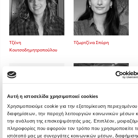
Emily Henry
Ali Hazelwood
Cori Doerrfeld
Pierdomenico Baccalario
Δανάη Ιμπραχήμ
Τζένη
Τζωρτζίνα Σπύρη
Κουτσοδημητροπούλου
Δημοφιλή Άρθρα
3 βιβλία βασισμένα σε αληθινά γεγονότα!
Τεστ: Ποιο αστυνομικό βιβλίο σου ταιριάζει για το καλοκαίρι;
Ο εθισμός των παιδιών στις οθόνες δεν είναι «το πρόβλημα»
Μια λέξη που συχνά νιώθεις αλλά την αγνοείς
Αυτή η ιστοσελίδα χρησιμοποιεί cookies
Τι είναι η νευροποικιλότητα; Η Δρ. Δανάη Δεληγεώργη απαντά!
Χρησιμοποιούμε cookie για την εξατομίκευση περιεχομένου
Συγχαρητήρια, Πέθανες! Μια ξενάγηση στον Άδη της ελληνικής
διαφημίσεων, την παροχή λειτουργιών κοινωνικών μέσων κ
μυθολογίας
την ανάλυση της επισκεψιμότητάς μας. Επιπλέον, μοιραζόμ
Τσεντόμια Μιγιάτοβιτς
Φλώρα Παπαδοπούλου
3 βιβλία που μπορείς να διαβάσεις σε μια μέρα!
πληροφορίες που αφορούν τον τρόπο που χρησιμοποιείτε τ
ιστότοπό μας με συνεργάτες κοινωνικών μέσων, διαφήμισης
Εύκολη συνταγή για chicken BBQ pizza από τον Άκη Πετρετζίκη!