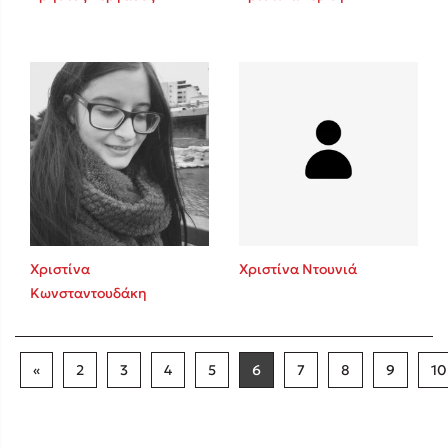
Χριστίνα
Χριστίνα Ντουνιά
Κωνσταντουδάκη
«
2
3
4
5
6
7
8
9
10