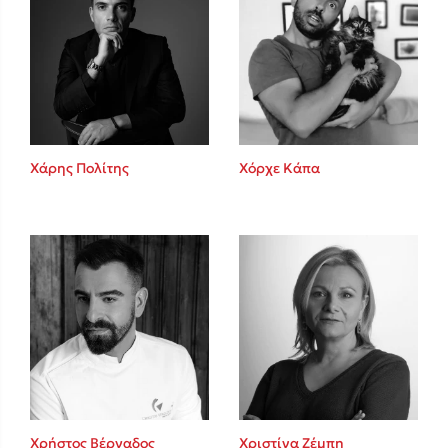
Χάρης Πολίτης
Χόρχε Κάπα
Χρήστος Βέργαδος
Χριστίνα Ζέμπη