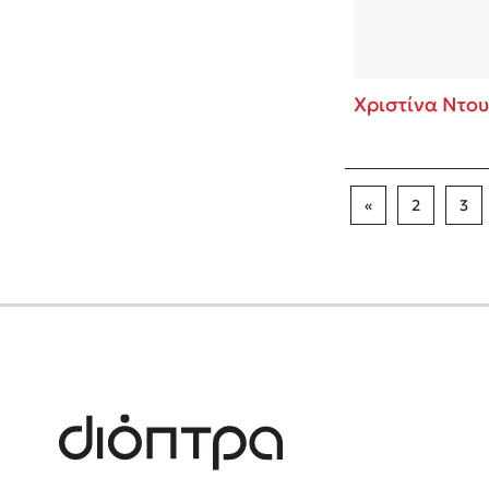
Χριστίνα Ντου
«
2
3