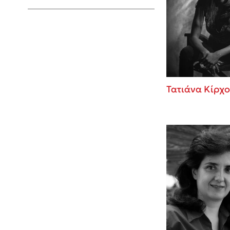
Young Adult
Τατιάνα Κίρχ