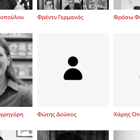
οπούλου
Φρέντυ Γερμανός
Φρόσω Φ
αγρηγόρη
Φώτης Δούσος
Χάρης Ο