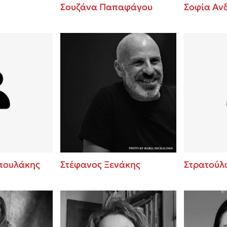
Σουζάνα Παπαφάγου
Σοφία Αν
πουλάκης
Στέφανος Ξενάκης
Στρατούλ