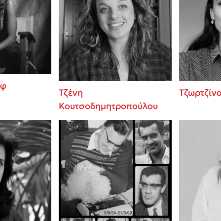
οφ
Τζένη
Τζωρτζίν
Κουτσοδημητροπούλου