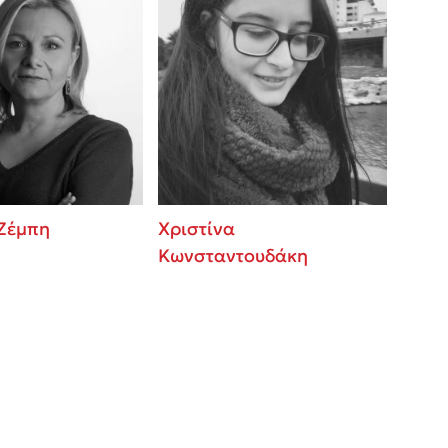
 Ζέμπη
Χριστίνα
Κωνσταντουδάκη