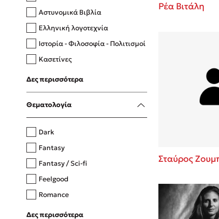
Ρέα Βιτάλη
Αστυνομικά Βιβλία
Ελληνική λογοτεχνία
Δανάη Δεληγεώργη
Ιστορία - Φιλοσοφία - Πολιτισμοί
Πάνω, κάτω, μπροστά, πίσω
Κασετίνες
Λευκώματα - Έγχρωμοι οδηγοί
Δες περισσότερα
Μαγειρική
Mel Robbins
Θεματολογία
Η μέθοδος Αφήστε τους
Dark
Fantasy
Σταύρος Ζουμ
Fantasy / Sci-fi
Feelgood
Romance
Upmarket
Δες περισσότερα