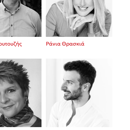
 BBQ pizza
βάσεις σε
νάγκη μας για
ση με τη
ουτουζής
Ράνια Θρασκιά
; Κάνε το
η σου!