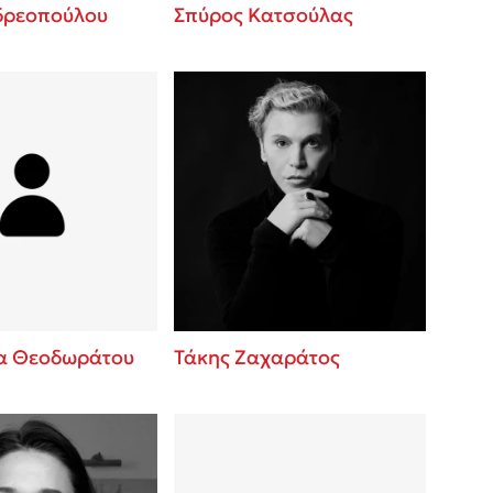
δρεοπούλου
Σπύρος Κατσούλας
α Θεοδωράτου
Τάκης Ζαχαράτος