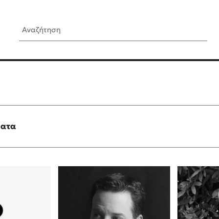
Αναζήτηση
ίς Συγγραφείς
Δημοφιλή Άρθρα
Κυλάει
Τεστ: Ποιο αστυνομικό βιβλ
ταιριάζει για το καλοκαίρι;
τανάς
3 βιβλία βασισμένα σε αλη
γεγονότα!
ματα
νάκης
Ο εθισμός των παιδιών στις
tzek
είναι «το πρόβλημα»
dden
Μια λέξη που συχνά νιώθεις
αγνοείς
νταλη
Τι είναι η νευροποικιλότητα;
y
Δανάη Δεληγεώργη απαντά
ews
Συγχαρητήρια, Πέθανες! Μι
cue
στον Άδη της ελληνικής μυ