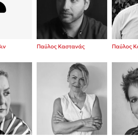
ros
Εύκολη συνταγή για chicken
από τον Άκη Πετρετζίκη!
i
3 βιβλία που μπορείς να δια
οδημητροπούλου
μια μέρα!
Διακοπές με τα παιδιά: Η α
d
παύση σε μετωπική σύγκρου
ιν
Παύλος Καστανάς
Παύλος Κ
δική τους για εκτόνωση
ld
Πάνω, κάτω, μπροστά, πίσω
 Baccalario
τεστ και ανακάλυψε την τάσ
αχήμ