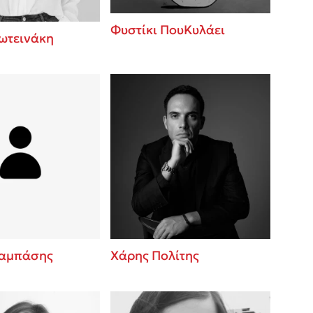
Φυστίκι ΠουΚυλάει
ωτεινάκη
ταμπάσης
Χάρης Πολίτης