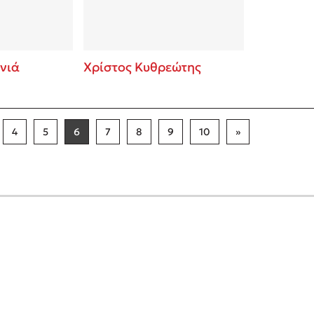
νιά
Χρίστος Κυθρεώτης
4
5
6
7
8
9
10
»