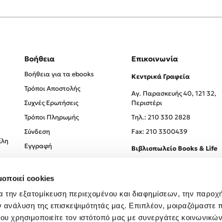
Βοήθεια
Επικοινωνία
Βοήθεια για τα ebooks
Κεντρικά Γραφεία
Τρόποι Αποστολής
Αγ. Παρασκευής 40, 121 32,
Συχνές Ερωτήσεις
Περιστέρι
Τρόποι Πληρωμής
Tηλ.: 210 330 2828
Σύνδεση
Fax: 210 3300439
ίλη
Εγγραφή
Βιβλιοπωλείο Books & Life
Σόλωνος 93-95, 106 78, Αθήν
μοποιεί cookies
Τηλ.:
210 330 0774
α την εξατομίκευση περιεχομένου και διαφημίσεων, την παροχ
ν ανάλυση της επισκεψιμότητάς μας. Επιπλέον, μοιραζόμαστε 
ου χρησιμοποιείτε τον ιστότοπό μας με συνεργάτες κοινωνικώ