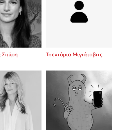
α Σπύρη
Τσεντόμια Μιγιάτοβιτς