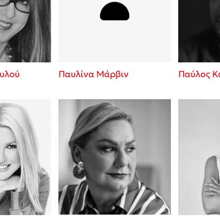
ros
Εύκολη συνταγή για chicken
από τον Άκη Πετρετζίκη!
i
3 βιβλία που μπορείς να δια
οδημητροπούλου
μια μέρα!
Διακοπές με τα παιδιά: Η α
d
παύση σε μετωπική σύγκρου
υλού
Παυλίνα Μάρβιν
Παύλος Κ
δική τους για εκτόνωση
ld
Πάνω, κάτω, μπροστά, πίσω
 Baccalario
τεστ και ανακάλυψε την τάσ
αχήμ