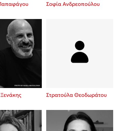
 Παπαφάγου
Σοφία Ανδρεοπούλου
 Ξενάκης
Στρατούλα Θεοδωράτου