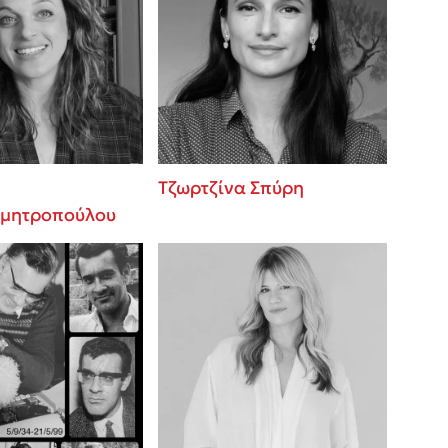
Τζωρτζίνα Σπύρη
μητροπούλου