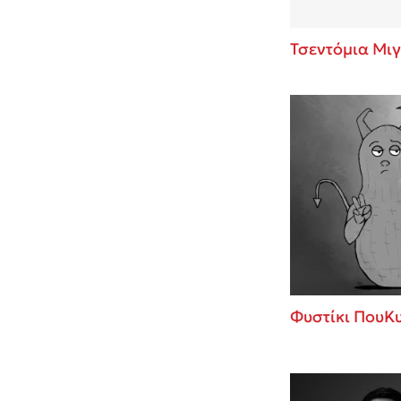
Τσεντόμια Μιγ
Φυστίκι ΠουΚ