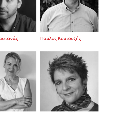
 BBQ pizza
βάσεις σε
νάγκη μας για
ση με τη
αστανάς
Παύλος Κουτουζής
; Κάνε το
η σου!