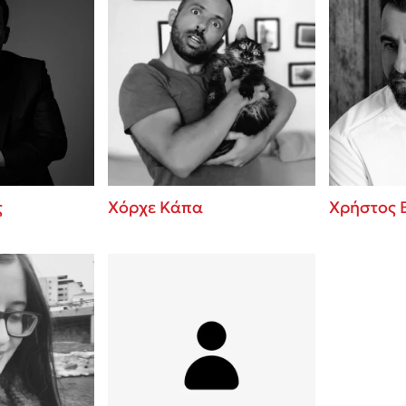
ς
Χόρχε Κάπα
Χρήστος 