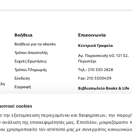
Βοήθεια
Επικοινωνία
Βοήθεια για τα ebooks
Κεντρικά Γραφεία
Τρόποι Αποστολής
Αγ. Παρασκευής 40, 121 32,
Συχνές Ερωτήσεις
Περιστέρι
Τρόποι Πληρωμής
Tηλ.: 210 330 2828
Σύνδεση
Fax: 210 3300439
ίλη
Εγγραφή
Βιβλιοπωλείο Books & Life
Σόλωνος 93-95, 106 78, Αθήν
μοποιεί cookies
Τηλ.:
210 330 0774
α την εξατομίκευση περιεχομένου και διαφημίσεων, την παροχ
ν ανάλυση της επισκεψιμότητάς μας. Επιπλέον, μοιραζόμαστε 
ου χρησιμοποιείτε τον ιστότοπό μας με συνεργάτες κοινωνικώ