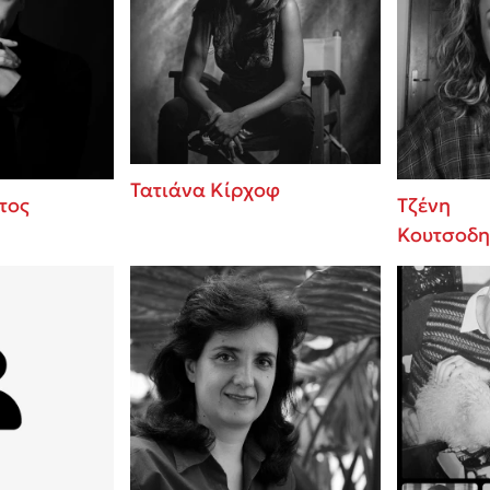
Τατιάνα Κίρχοφ
τος
Τζένη
Κουτσοδη