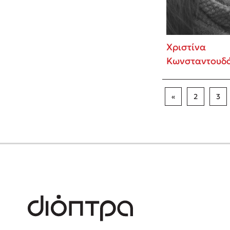
Χριστίνα
Κωνσταντουδ
«
2
3