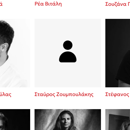
Ρέα Βιτάλη
ά
Σουζάνα
ύλας
Σταύρος Ζουμπουλάκης
Στέφανος