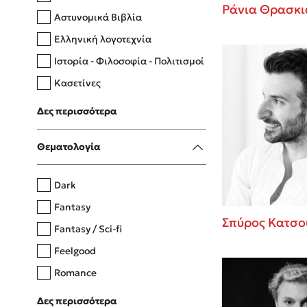
Ράνια Θρασκι
Αστυνομικά Βιβλία
Ελληνική λογοτεχνία
Δανάη Δεληγεώργη
Ιστορία - Φιλοσοφία - Πολιτισμοί
Πάνω, κάτω, μπροστά, πίσω
Κασετίνες
Λευκώματα - Έγχρωμοι οδηγοί
Δες περισσότερα
Μαγειρική
Mel Robbins
Θεματολογία
Η μέθοδος Αφήστε τους
Dark
Fantasy
Σπύρος Κατσο
Fantasy / Sci-fi
Feelgood
Romance
Upmarket
Δες περισσότερα