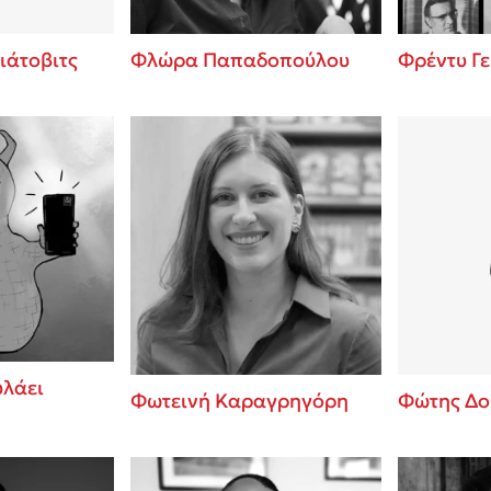
ιάτοβιτς
Φλώρα Παπαδοπούλου
Φρέντυ Γ
υλάει
Φωτεινή Καραγρηγόρη
Φώτης Δο