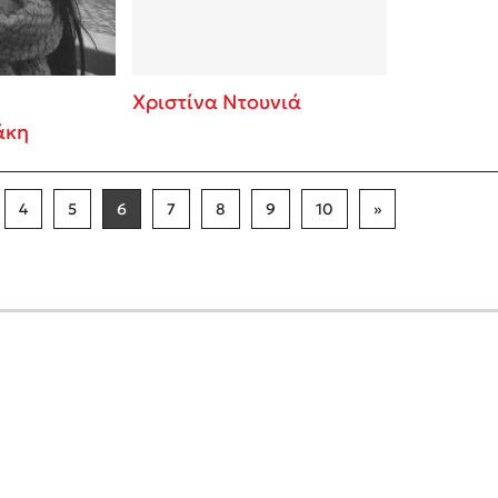
Χριστίνα Ντουνιά
άκη
4
5
6
7
8
9
10
»