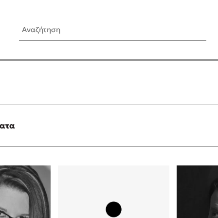
Αναζήτηση
ίς Συγγραφείς
Δημοφιλή Άρθρα
Κυλάει
3 βιβλία βασισμένα σε αλη
γεγονότα!
τανάς
Τεστ: Ποιο αστυνομικό βιβλ
ταιριάζει για το καλοκαίρι;
ματα
νάκης
Ο εθισμός των παιδιών στις
tzek
είναι «το πρόβλημα»
dden
Μια λέξη που συχνά νιώθεις
αγνοείς
νταλη
Τι είναι η νευροποικιλότητα;
y
Δανάη Δεληγεώργη απαντά
ews
Συγχαρητήρια, Πέθανες! Μι
cue
στον Άδη της ελληνικής μυ