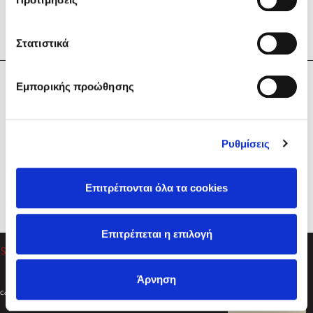
Στατιστικά
Η Εταιρεία
Εμπορικής προώθησης
Sebastian Fitzek
Υπηρεσίες
Playlist
Βοήθεια
Ρυθμίσεις
Επικοινωνία
Ακολουθήστε μας
Επιτρέπονται όλα τα cookies
Στέφανος Ξενάκης
Επιτρέπεται η επιλογή
Το λεξικό της ζωής σου
Άρνηση
Created by
Powered by
Copyright © 2026
dioptra.gr
Φίλτρα