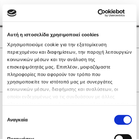
Menu
(0)
Κλείσιμο
Αρχική
|
Οι Συγγραφείς μας
Αυτή η ιστοσελίδα χρησιμοποιεί cookies
Οι Συγγραφείς μας
Χρησιμοποιούμε cookie για την εξατομίκευση
περιεχομένου και διαφημίσεων, την παροχή λειτουργιών
Δημοφιλή Βιβλία
0
Αποτελέσματα
κοινωνικών μέσων και την ανάλυση της
Lidia Branković
επισκεψιμότητάς μας. Επιπλέον, μοιραζόμαστε
I
Α
Ι
Ο
Π
Τ
Φ
πληροφορίες που αφορούν τον τρόπο που
Το ξενοδοχείο των συναισθημάτων
χρησιμοποιείτε τον ιστότοπό μας με συνεργάτες
κοινωνικών μέσων, διαφήμισης και αναλύσεων, οι
οποίοι ενδεχομένως να τις συνδυάσουν με άλλες
Κάνε δώρα στους αγαπημένους σου
πληροφορίες που τους έχετε παραχωρήσει ή τις οποίες
έχουν συλλέξει σε σχέση με την από μέρους σας χρήση
Επιλογή
των υπηρεσιών τους. Αν συνεχίσετε να χρησιμοποιείτε
Αναγκαία
Χάρης Πολίτης
συγκατάθεσης
την ιστοσελίδα μας, συναινείτε στη χρήση των cookies
Καθρέφτης
μας.
ΔΩΡΟΚΑΡΤΑ ΔΙΟΠΤΡΑ
Προτιμήσεις