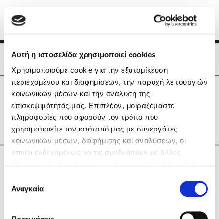
Menu
(0)
Κλείσιμο
Αρχική
|
Οι Συγγραφείς μας
Αυτή η ιστοσελίδα χρησιμοποιεί cookies
Οι Συγγραφείς μας
Χρησιμοποιούμε cookie για την εξατομίκευση
περιεχομένου και διαφημίσεων, την παροχή λειτουργιών
Δημοφιλή Βιβλία
0
Αποτελέσματα
κοινωνικών μέσων και την ανάλυση της
Lidia Branković
επισκεψιμότητάς μας. Επιπλέον, μοιραζόμαστε
I
Α
Ο
Π
Τ
Φ
πληροφορίες που αφορούν τον τρόπο που
Το ξενοδοχείο των συναισθημάτων
χρησιμοποιείτε τον ιστότοπό μας με συνεργάτες
κοινωνικών μέσων, διαφήμισης και αναλύσεων, οι
οποίοι ενδεχομένως να τις συνδυάσουν με άλλες
Κάνε δώρα στους αγαπημένους σου
πληροφορίες που τους έχετε παραχωρήσει ή τις οποίες
έχουν συλλέξει σε σχέση με την από μέρους σας χρήση
Επιλογή
των υπηρεσιών τους. Αν συνεχίσετε να χρησιμοποιείτε
Αναγκαία
Χάρης Πολίτης
συγκατάθεσης
την ιστοσελίδα μας, συναινείτε στη χρήση των cookies
Καθρέφτης
μας.
ΔΩΡΟΚΑΡΤΑ ΔΙΟΠΤΡΑ
Προτιμήσεις