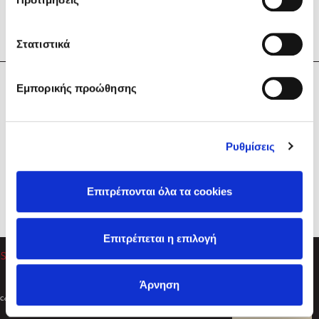
Στατιστικά
Η Εταιρεία
Εμπορικής προώθησης
Sebastian Fitzek
Υπηρεσίες
Playlist
Βοήθεια
Ρυθμίσεις
Επικοινωνία
Ακολουθήστε μας
Επιτρέπονται όλα τα cookies
Στέφανος Ξενάκης
Επιτρέπεται η επιλογή
Το λεξικό της ζωής σου
Άρνηση
Created by
Powered by
Copyright © 2026
dioptra.gr
Φίλτρα