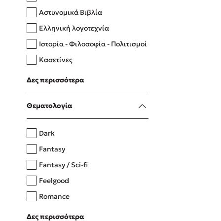
Αστυνομικά Βιβλία
Ελληνική λογοτεχνία
Δανάη Δεληγεώργη
Ιστορία - Φιλοσοφία - Πολιτισμοί
Πάνω, κάτω, μπροστά, πίσω
Κασετίνες
Λευκώματα - Έγχρωμοι οδηγοί
Δες περισσότερα
Μαγειρική
Mel Robbins
Θεματολογία
Η μέθοδος Αφήστε τους
Dark
Fantasy
Fantasy / Sci-fi
Feelgood
Romance
Upmarket
Δες περισσότερα