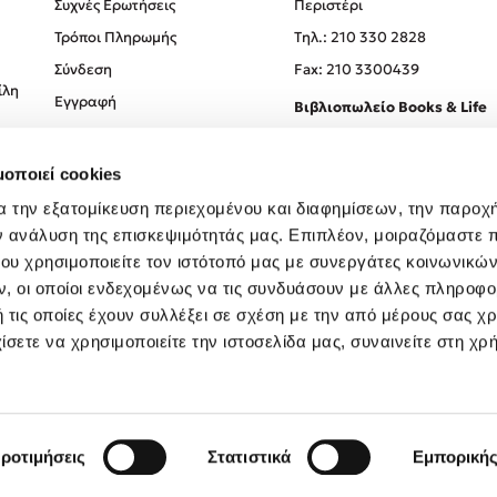
Συχνές Ερωτήσεις
Περιστέρι
Τρόποι Πληρωμής
Tηλ.: 210 330 2828
Σύνδεση
Fax: 210 3300439
ίλη
Εγγραφή
Βιβλιοπωλείο Books & Life
Σόλωνος 93-95, 106 78, Αθήν
μοποιεί cookies
Τηλ.:
210 330 0774
α την εξατομίκευση περιεχομένου και διαφημίσεων, την παροχ
ν ανάλυση της επισκεψιμότητάς μας. Επιπλέον, μοιραζόμαστε 
ου χρησιμοποιείτε τον ιστότοπό μας με συνεργάτες κοινωνικώ
, οι οποίοι ενδεχομένως να τις συνδυάσουν με άλλες πληροφο
 τις οποίες έχουν συλλέξει σε σχέση με την από μέρους σας χ
ίσετε να χρησιμοποιείτε την ιστοσελίδα μας, συναινείτε στη χρ
Created by
Powered by
Copyright © 2026
dioptra.gr
ροτιμήσεις
Στατιστικά
Εμπορική