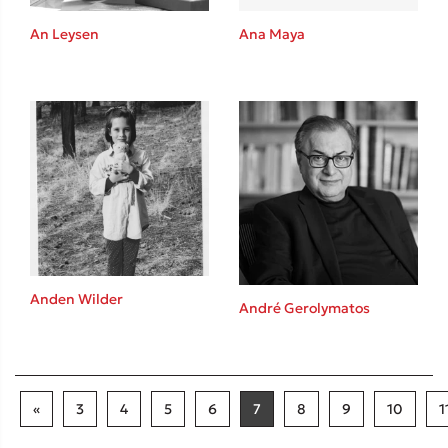
An Leysen
Ana Maya
Anden Wilder
André Gerolymatos
«
3
4
5
6
7
8
9
10
1