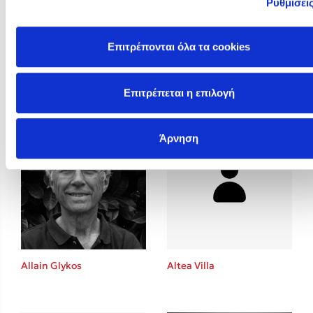
Ρυθμίσει
Επιτρέπονται όλα τα cookies
Alison Jay
Alison McGhee
Επιτρέπεται η επιλογή
Άρνηση
Allain Glykos
Altea Villa