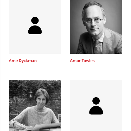
Ame Dyckman
Amor Towles