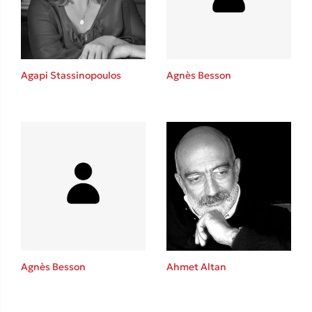
Agapi Stassinopoulos
Agnès Besson
Κώστας Κρομμύδας
Το λιμάνι μου είσαι εσύ
Ιωάννης Γλωσσόπουλος
Agnès Besson
Ahmet Altan
Ένας γίγαντας στο σχολείο