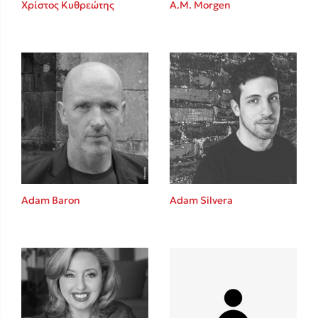
Καθρέφτης
Χρίστος Κυθρεώτης
A.M. Morgen
Sebastian Fitzek
Playlist
Adam Baron
Adam Silvera
Στέφανος Ξενάκης
Το λεξικό της ζωής σου