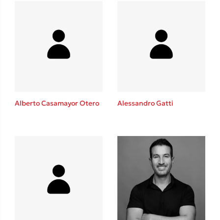
Δανάη Δεληγεώργη
Πάνω, κάτω, μπροστά, πίσω
Alberto Casamayor Otero
Alessandro Gatti
Mel Robbins
Η μέθοδος Αφήστε τους