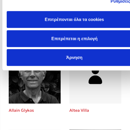
Ρυθμίσει
Επιτρέπονται όλα τα cookies
Alison Jay
Alison McGhee
Επιτρέπεται η επιλογή
Άρνηση
Allain Glykos
Altea Villa