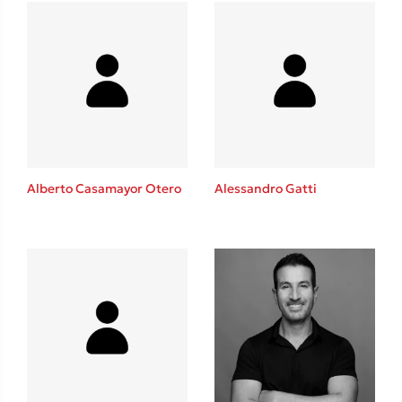
Δανάη Δεληγεώργη
Πάνω, κάτω, μπροστά, πίσω
Alberto Casamayor Otero
Alessandro Gatti
Mel Robbins
Η μέθοδος Αφήστε τους