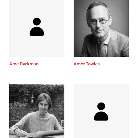
Ame Dyckman
Amor Towles