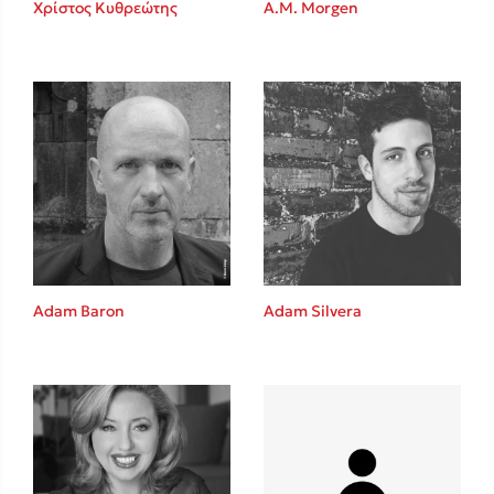
Καθρέφτης
Χρίστος Κυθρεώτης
A.M. Morgen
Sebastian Fitzek
Playlist
Adam Baron
Adam Silvera
Στέφανος Ξενάκης
Το λεξικό της ζωής σου