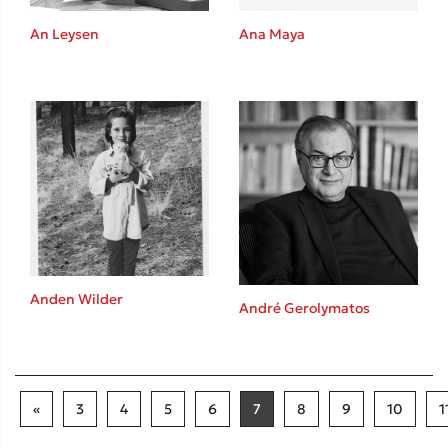
An Leysen
Ana Maya
Anden Wilder
André Gerolymatos
«
3
4
5
6
7
8
9
10
1