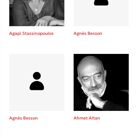
Agapi Stassinopoulos
Agnès Besson
Κώστας Κρομμύδας
Το λιμάνι μου είσαι εσύ
Ιωάννης Γλωσσόπουλος
Agnès Besson
Ahmet Altan
Ένας γίγαντας στο σχολείο