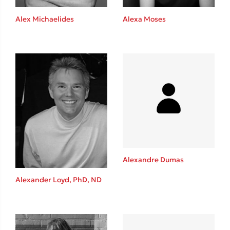
Alex Michaelides
Alexa Moses
Δημοφιλείς Συγγραφείς
Φυστίκι ΠουΚυλάει
Παύλος Καστανάς
El Sombrero
Στέφανος Ξενάκης
Sebastian Fitzek
Freida McFadden
Κατρίνα Τσάνταλη
Lucinda Riley
Alexandre Dumas
Mimi Matthews
Alexander Loyd, PhD, ND
Benzamin Bécue
Rebecca Yarros
Teo Benedetti