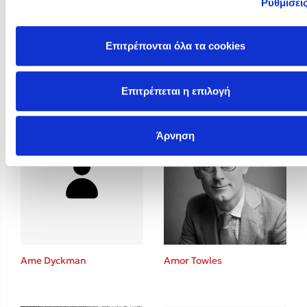
Ρυθμίσει
Επιτρέπονται όλα τα cookies
Allain Glykos
Altea Villa
Επιτρέπεται η επιλογή
Άρνηση
Ame Dyckman
Amor Towles