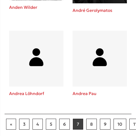
Anden Wilder
André Gerolymatos
Andrea Löhndorf
Andrea Pau
«
3
4
5
6
7
8
9
10
1