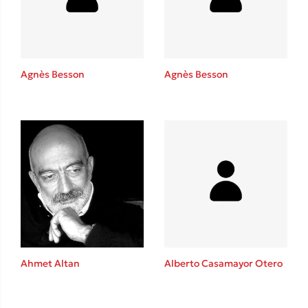
Agnès Besson
Agnès Besson
Κώστας Κρομμύδας
Το λιμάνι μου είσαι εσύ
Ιωάννης Γλωσσόπουλος
Ahmet Altan
Alberto Casamayor Otero
Ένας γίγαντας στο σχολείο