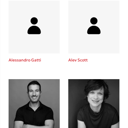
Δανάη Δεληγεώργη
Πάνω, κάτω, μπροστά, πίσω
Alessandro Gatti
Alev Scott
Mel Robbins
Η μέθοδος Αφήστε τους