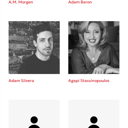
Καθρέφτης
A.M. Morgen
Adam Baron
Sebastian Fitzek
Playlist
Adam Silvera
Agapi Stassinopoulos
Στέφανος Ξενάκης
Το λεξικό της ζωής σου