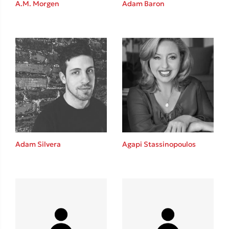
Καθρέφτης
A.M. Morgen
Adam Baron
Sebastian Fitzek
Playlist
Adam Silvera
Agapi Stassinopoulos
Στέφανος Ξενάκης
Το λεξικό της ζωής σου