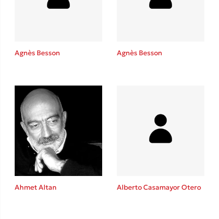
Agnès Besson
Agnès Besson
Κώστας Κρομμύδας
Το λιμάνι μου είσαι εσύ
Ιωάννης Γλωσσόπουλος
Ahmet Altan
Alberto Casamayor Otero
Ένας γίγαντας στο σχολείο