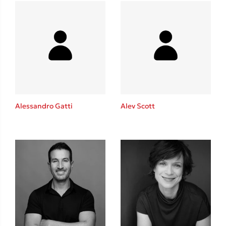
Δανάη Δεληγεώργη
Πάνω, κάτω, μπροστά, πίσω
Alessandro Gatti
Alev Scott
Mel Robbins
Η μέθοδος Αφήστε τους