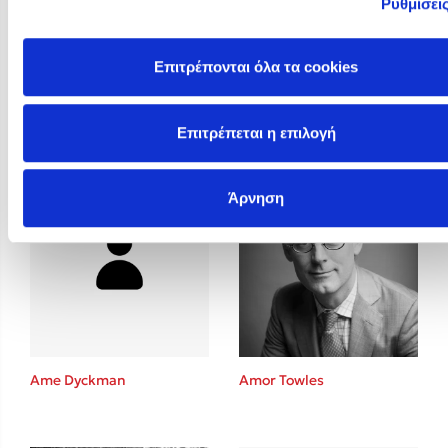
Ρυθμίσει
Επιτρέπονται όλα τα cookies
Allain Glykos
Altea Villa
Επιτρέπεται η επιλογή
Άρνηση
Ame Dyckman
Amor Towles