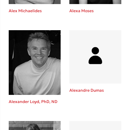
Alex Michaelides
Alexa Moses
Δημοφιλείς Συγγραφείς
Φυστίκι ΠουΚυλάει
Παύλος Καστανάς
El Sombrero
Στέφανος Ξενάκης
Sebastian Fitzek
Freida McFadden
Κατρίνα Τσάνταλη
Lucinda Riley
Alexandre Dumas
Mimi Matthews
Alexander Loyd, PhD, ND
Benzamin Bécue
Rebecca Yarros
Teo Benedetti