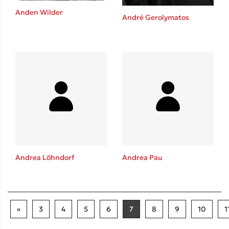
Anden Wilder
André Gerolymatos
Andrea Löhndorf
Andrea Pau
«
3
4
5
6
7
8
9
10
1