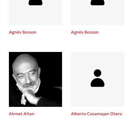
Agnès Besson
Agnès Besson
Κώστας Κρομμύδας
Το λιμάνι μου είσαι εσύ
Ιωάννης Γλωσσόπουλος
Ahmet Altan
Alberto Casamayor Otero
Ένας γίγαντας στο σχολείο