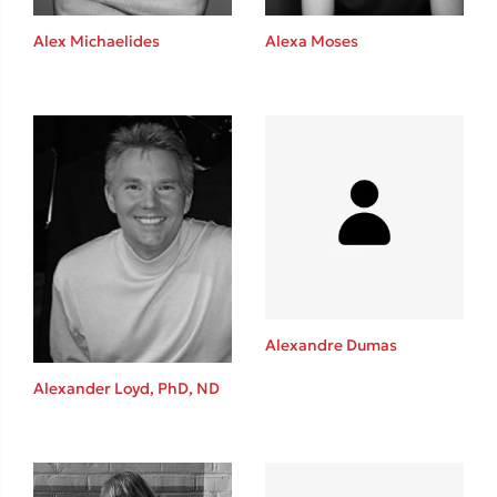
Alex Michaelides
Alexa Moses
Δημοφιλείς Συγγραφείς
Φυστίκι ΠουΚυλάει
Παύλος Καστανάς
El Sombrero
Στέφανος Ξενάκης
Sebastian Fitzek
Freida McFadden
Κατρίνα Τσάνταλη
Lucinda Riley
Alexandre Dumas
Mimi Matthews
Alexander Loyd, PhD, ND
Benzamin Bécue
Rebecca Yarros
Teo Benedetti