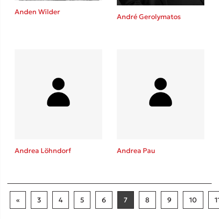
Anden Wilder
André Gerolymatos
Andrea Löhndorf
Andrea Pau
«
3
4
5
6
7
8
9
10
1