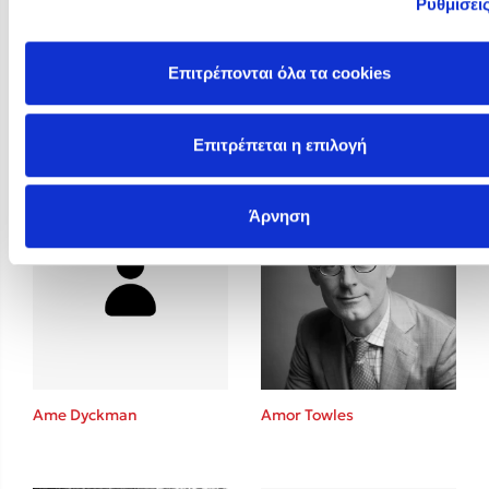
Ρυθμίσει
Επιτρέπονται όλα τα cookies
Allain Glykos
Altea Villa
Επιτρέπεται η επιλογή
Άρνηση
Ame Dyckman
Amor Towles