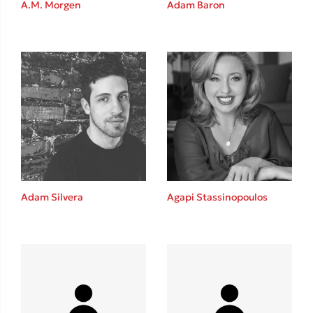
Καθρέφτης
A.M. Morgen
Adam Baron
Sebastian Fitzek
Playlist
Adam Silvera
Agapi Stassinopoulos
Στέφανος Ξενάκης
Το λεξικό της ζωής σου