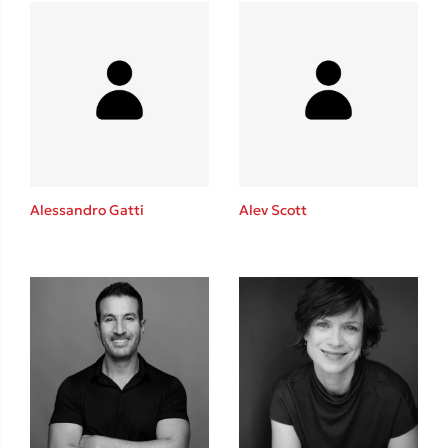
Δανάη Δεληγεώργη
Πάνω, κάτω, μπροστά, πίσω
Alessandro Gatti
Alev Scott
Mel Robbins
Η μέθοδος Αφήστε τους