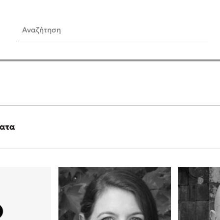
Αναζήτηση
ίς Συγγραφείς
Δημοφιλή Άρθρα
Κυλάει
3 βιβλία βασισμένα σε αλη
γεγονότα!
τανάς
Τεστ: Ποιο αστυνομικό βιβλ
ταιριάζει για το καλοκαίρι;
ματα
νάκης
Ο εθισμός των παιδιών στις
tzek
είναι «το πρόβλημα»
dden
Μια λέξη που συχνά νιώθεις
αγνοείς
νταλη
Τι είναι η νευροποικιλότητα;
y
Δανάη Δεληγεώργη απαντά
ews
Συγχαρητήρια, Πέθανες! Μι
cue
στον Άδη της ελληνικής μυ