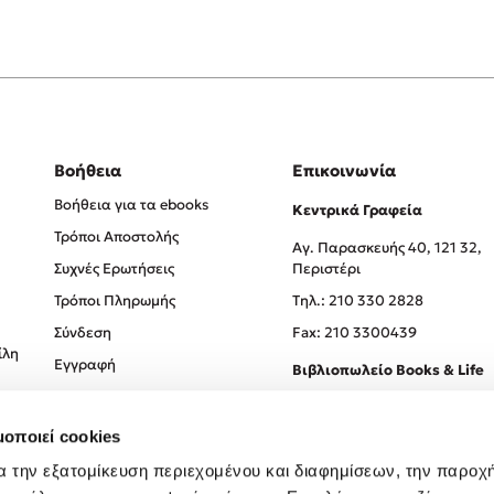
Βοήθεια
Επικοινωνία
Βοήθεια για τα ebooks
Κεντρικά Γραφεία
Τρόποι Αποστολής
Αγ. Παρασκευής 40, 121 32,
Συχνές Ερωτήσεις
Περιστέρι
Τρόποι Πληρωμής
Tηλ.: 210 330 2828
Σύνδεση
Fax: 210 3300439
ίλη
Εγγραφή
Βιβλιοπωλείο Books & Life
Σόλωνος 93-95, 106 78, Αθήν
μοποιεί cookies
Τηλ.:
210 330 0774
α την εξατομίκευση περιεχομένου και διαφημίσεων, την παροχ