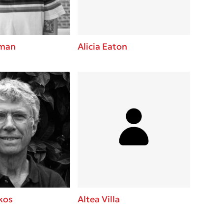
eman
Alicia Eaton
ykos
Altea Villa