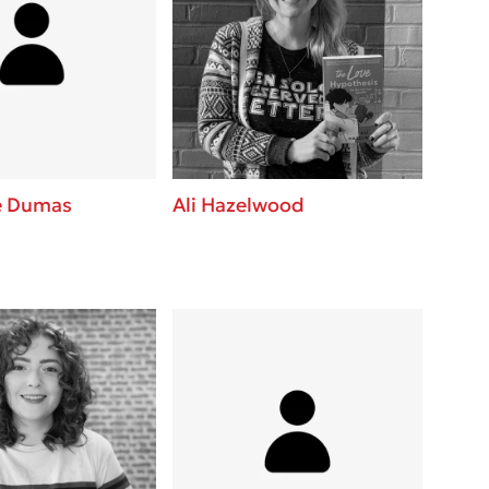
e Dumas
Ali Hazelwood