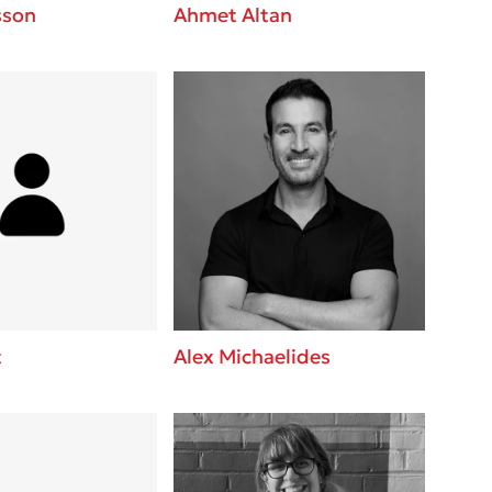
sson
Ahmet Altan
t
Alex Michaelides