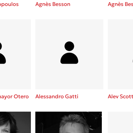
opoulos
Agnès Besson
Agnès Be
mayor Otero
Alessandro Gatti
Alev Scot