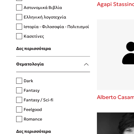
Agapi Stassin
Αστυνομικά Βιβλία
Ελληνική λογοτεχνία
Δανάη Δεληγεώργη
Ιστορία - Φιλοσοφία - Πολιτισμοί
Πάνω, κάτω, μπροστά, πίσω
Κασετίνες
Λευκώματα - Έγχρωμοι οδηγοί
Δες περισσότερα
Μαγειρική
Mel Robbins
Θεματολογία
Η μέθοδος Αφήστε τους
Dark
Fantasy
Alberto Casa
Fantasy / Sci-fi
Feelgood
Romance
Upmarket
Δες περισσότερα