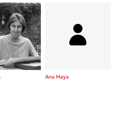
n
Ana Maya