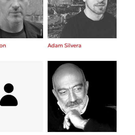
βάσεις σε
 BBQ pizza
νάγκη μας για
ση με τη
on
Adam Silvera
; Κάνε το
η σου!