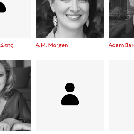
ros
3 βιβλία που μπορείς να δια
μια μέρα!
i
Εύκολη συνταγή για chicken
οδημητροπούλου
από τον Άκη Πετρετζίκη!
Διακοπές με τα παιδιά: Η α
d
παύση σε μετωπική σύγκρου
εώτης
A.M. Morgen
Adam Bar
δική τους για εκτόνωση
ld
Πάνω, κάτω, μπροστά, πίσω
 Baccalario
τεστ και ανακάλυψε την τάσ
αχήμ