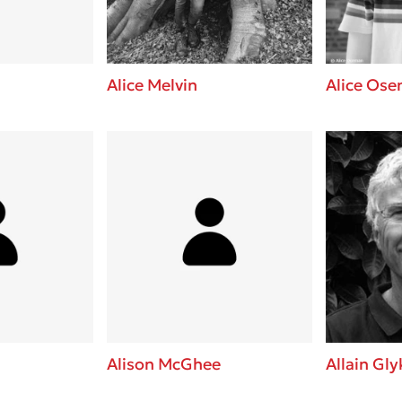
Alice Melvin
Alice Os
Alison McGhee
Allain Gl