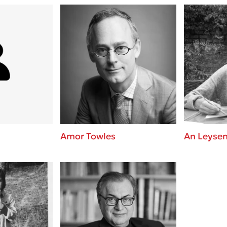
Amor Towles
An Leyse