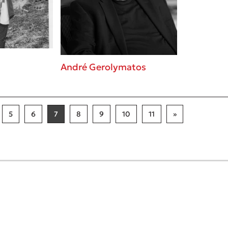
André Gerolymatos
5
6
7
8
9
10
11
»