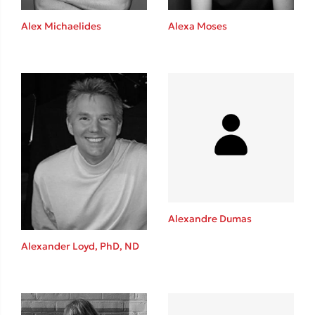
Alex Michaelides
Alexa Moses
Δημοφιλείς Συγγραφείς
Φυστίκι ΠουΚυλάει
Παύλος Καστανάς
El Sombrero
Στέφανος Ξενάκης
Sebastian Fitzek
Freida McFadden
Κατρίνα Τσάνταλη
Lucinda Riley
Alexandre Dumas
Mimi Matthews
Alexander Loyd, PhD, ND
Benzamin Bécue
Rebecca Yarros
Teo Benedetti