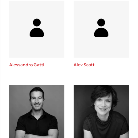
Δανάη Δεληγεώργη
Πάνω, κάτω, μπροστά, πίσω
Alessandro Gatti
Alev Scott
Mel Robbins
Η μέθοδος Αφήστε τους