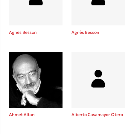
Agnès Besson
Agnès Besson
Κώστας Κρομμύδας
Το λιμάνι μου είσαι εσύ
Ιωάννης Γλωσσόπουλος
Ahmet Altan
Alberto Casamayor Otero
Ένας γίγαντας στο σχολείο