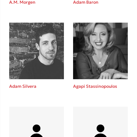
Καθρέφτης
A.M. Morgen
Adam Baron
Sebastian Fitzek
Playlist
Adam Silvera
Agapi Stassinopoulos
Στέφανος Ξενάκης
Το λεξικό της ζωής σου