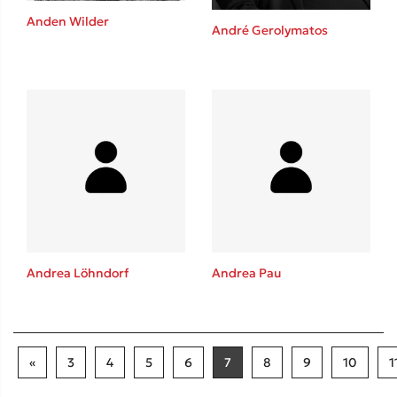
Anden Wilder
André Gerolymatos
Andrea Löhndorf
Andrea Pau
«
3
4
5
6
7
8
9
10
1