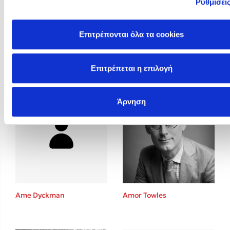
Ρυθμίσει
Επιτρέπονται όλα τα cookies
Allain Glykos
Altea Villa
Επιτρέπεται η επιλογή
Άρνηση
Ame Dyckman
Amor Towles