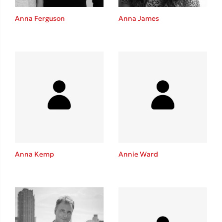
Anna Ferguson
Anna James
Δημοφιλείς Συγγραφείς
Φυστίκι ΠουΚυλάει
Παύλος Καστανάς
El Sombrero
Στέφανος Ξενάκης
Sebastian Fitzek
Freida McFadden
Κατρίνα Τσάνταλη
Anna Kemp
Annie Ward
Lucinda Riley
Mimi Matthews
Benzamin Bécue
Rebecca Yarros
Teo Benedetti