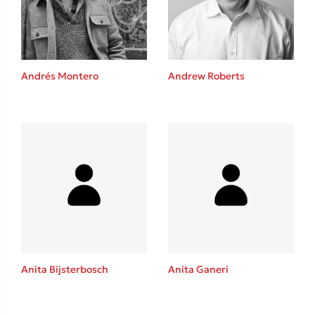
Andrés Montero
Andrew Roberts
Κώστας Κρομμύδας
Το λιμάνι μου είσαι εσύ
Ιωάννης Γλωσσόπουλος
Anita Bijsterbosch
Anita Ganeri
Ένας γίγαντας στο σχολείο