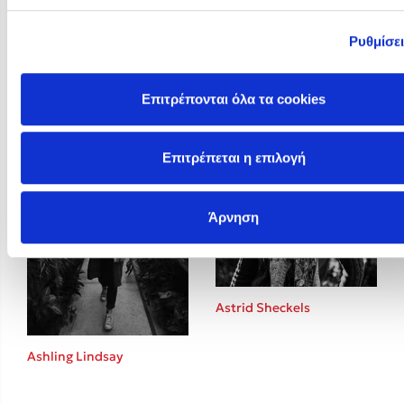
Ρυθμίσε
Arun Gandhi
Ashley Elston
Επιτρέπονται όλα τα cookies
Επιτρέπεται η επιλογή
Άρνηση
Astrid Sheckels
Ashling Lindsay