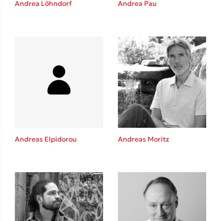
Andrea Löhndorf
Andrea Pau
Καθρέφτης
Sebastian Fitzek
Playlist
Andreas Elpidorou
Andreas Moritz
Στέφανος Ξενάκης
Το λεξικό της ζωής σου