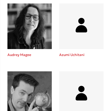
Audrey Magee
Azumi Uchitani