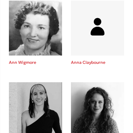
Δανάη Δεληγεώργη
Πάνω, κάτω, μπροστά, πίσω
Ann Wigmore
Anna Claybourne
Mel Robbins
Η μέθοδος Αφήστε τους