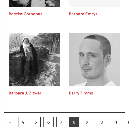
Baptist Cornabas
Barbara Emrys
Barbara J. Zitwer
Barry Timms
«
4
5
6
7
8
9
10
11