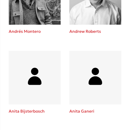
Andrés Montero
Andrew Roberts
Κώστας Κρομμύδας
Το λιμάνι μου είσαι εσύ
Ιωάννης Γλωσσόπουλος
Anita Bijsterbosch
Anita Ganeri
Ένας γίγαντας στο σχολείο