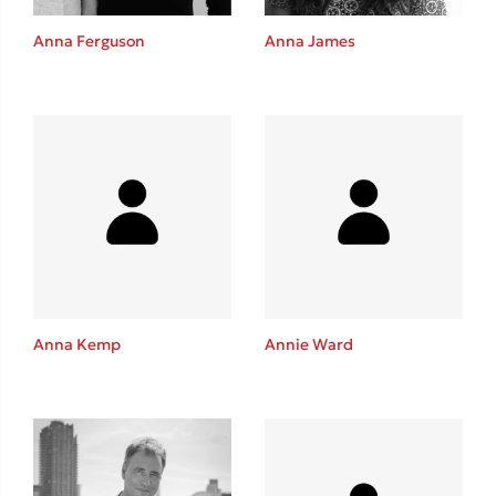
Anna Ferguson
Anna James
Δημοφιλείς Συγγραφείς
Φυστίκι ΠουΚυλάει
Παύλος Καστανάς
El Sombrero
Στέφανος Ξενάκης
Sebastian Fitzek
Freida McFadden
Κατρίνα Τσάνταλη
Anna Kemp
Annie Ward
Lucinda Riley
Mimi Matthews
Benzamin Bécue
Rebecca Yarros
Teo Benedetti