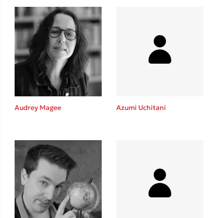
Audrey Magee
Azumi Uchitani