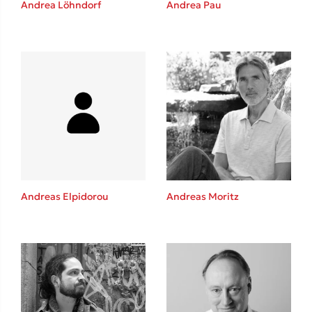
Andrea Löhndorf
Andrea Pau
Καθρέφτης
Sebastian Fitzek
Playlist
Andreas Elpidorou
Andreas Moritz
Στέφανος Ξενάκης
Το λεξικό της ζωής σου