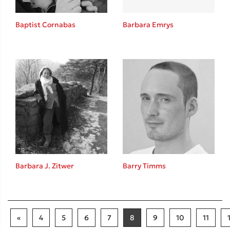
Baptist Cornabas
Barbara Emrys
Barbara J. Zitwer
Barry Timms
«
4
5
6
7
8
9
10
11