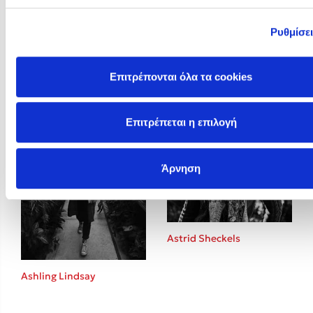
Ρυθμίσε
Arun Gandhi
Ashley Elston
Επιτρέπονται όλα τα cookies
Επιτρέπεται η επιλογή
Άρνηση
Astrid Sheckels
Ashling Lindsay