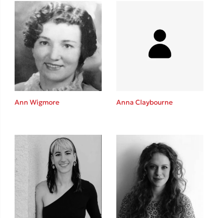
Δανάη Δεληγεώργη
Πάνω, κάτω, μπροστά, πίσω
Ann Wigmore
Anna Claybourne
Mel Robbins
Η μέθοδος Αφήστε τους