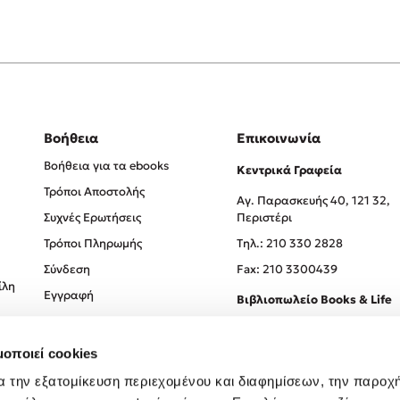
Βοήθεια
Επικοινωνία
Βοήθεια για τα ebooks
Κεντρικά Γραφεία
Τρόποι Αποστολής
Αγ. Παρασκευής 40, 121 32,
Συχνές Ερωτήσεις
Περιστέρι
Τρόποι Πληρωμής
Tηλ.: 210 330 2828
Σύνδεση
Fax: 210 3300439
ίλη
Εγγραφή
Βιβλιοπωλείο Books & Life
Σόλωνος 93-95, 106 78, Αθήν
μοποιεί cookies
Τηλ.:
210 330 0774
α την εξατομίκευση περιεχομένου και διαφημίσεων, την παροχ