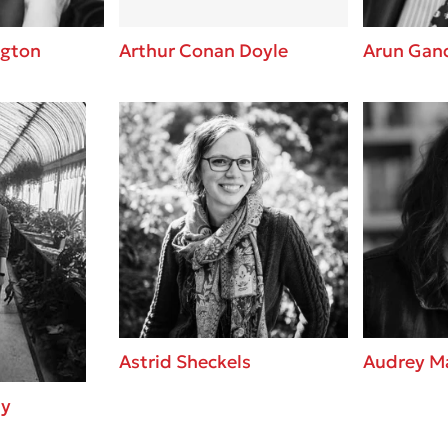
ngton
Arthur Conan Doyle
Arun Gan
Astrid Sheckels
Audrey M
ay