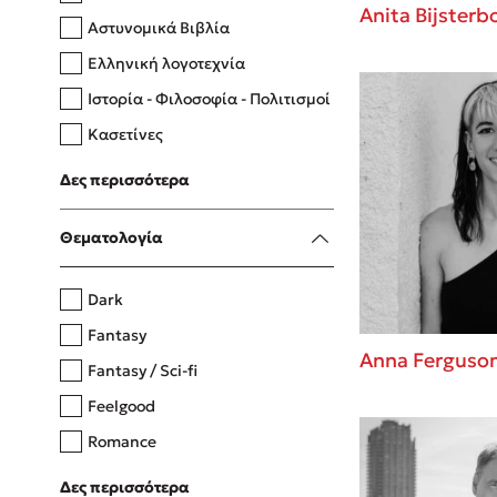
Anita Bijsterb
Αστυνομικά Βιβλία
Ελληνική λογοτεχνία
Δανάη Δεληγεώργη
Ιστορία - Φιλοσοφία - Πολιτισμοί
Πάνω, κάτω, μπροστά, πίσω
Κασετίνες
Λευκώματα - Έγχρωμοι οδηγοί
Δες περισσότερα
Μαγειρική
Mel Robbins
Θεματολογία
Η μέθοδος Αφήστε τους
Dark
Fantasy
Anna Ferguso
Fantasy / Sci-fi
Feelgood
Romance
Upmarket
Δες περισσότερα