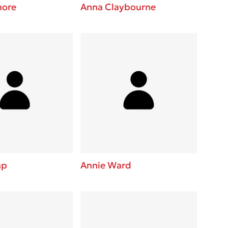
ore
Anna Claybourne
mp
Annie Ward