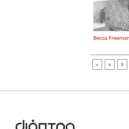
Becca Freema
«
4
5