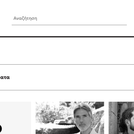
Αναζήτηση
ίς Συγγραφείς
Δημοφιλή Άρθρα
Κυλάει
3 βιβλία βασισμένα σε αλη
γεγονότα!
τανάς
Τεστ: Ποιο αστυνομικό βιβλ
ταιριάζει για το καλοκαίρι;
ματα
νάκης
Ο εθισμός των παιδιών στις
tzek
είναι «το πρόβλημα»
dden
Μια λέξη που συχνά νιώθεις
αγνοείς
νταλη
Τι είναι η νευροποικιλότητα;
y
Δανάη Δεληγεώργη απαντά
ews
Συγχαρητήρια, Πέθανες! Μι
cue
στον Άδη της ελληνικής μυ