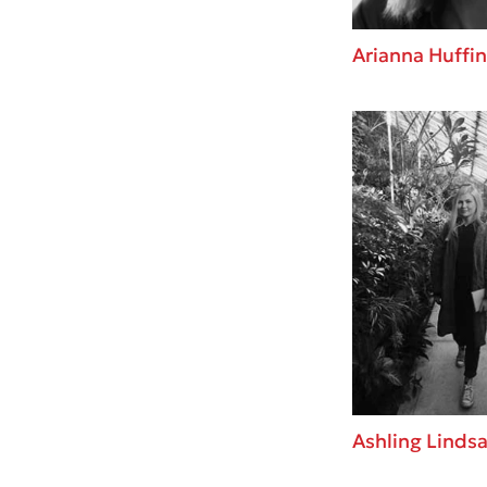
Arianna Huffi
Ashling Linds