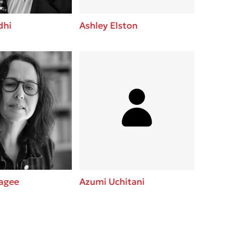
dhi
Ashley Elston
agee
Azumi Uchitani