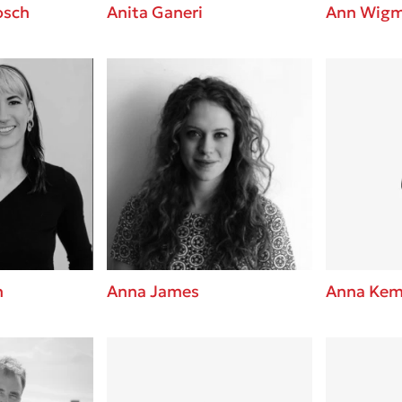
osch
Anita Ganeri
Ann Wigm
n
Anna James
Anna Ke