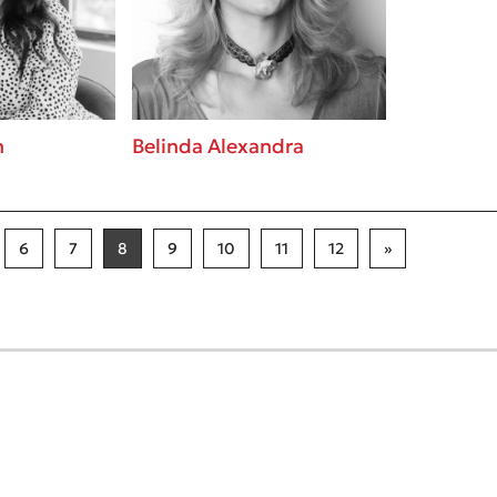
n
Belinda Alexandra
6
7
8
9
10
11
12
»