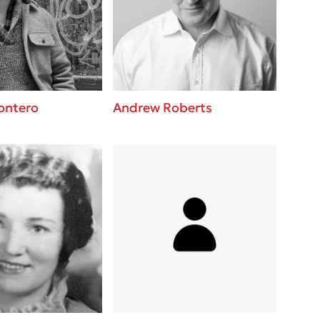
 BBQ pizza
βάσεις σε
νάγκη μας για
ση με τη
ontero
Andrew Roberts
; Κάνε το
η σου!