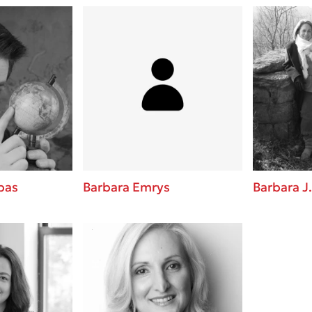
bas
Barbara Emrys
Barbara J.