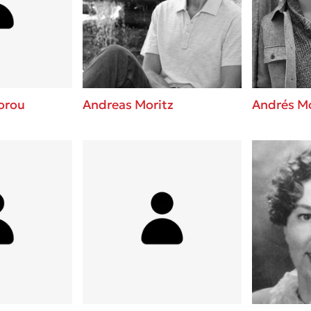
ros
Εύκολη συνταγή για chicken
από τον Άκη Πετρετζίκη!
i
3 βιβλία που μπορείς να δια
οδημητροπούλου
μια μέρα!
Διακοπές με τα παιδιά: Η α
d
παύση σε μετωπική σύγκρου
orou
Andreas Moritz
Andrés M
δική τους για εκτόνωση
ld
Πάνω, κάτω, μπροστά, πίσω
 Baccalario
τεστ και ανακάλυψε την τάσ
αχήμ