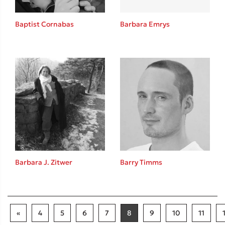
Baptist Cornabas
Barbara Emrys
Barbara J. Zitwer
Barry Timms
«
4
5
6
7
8
9
10
11