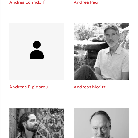
Andrea Löhndorf
Andrea Pau
Καθρέφτης
Sebastian Fitzek
Playlist
Andreas Elpidorou
Andreas Moritz
Στέφανος Ξενάκης
Το λεξικό της ζωής σου