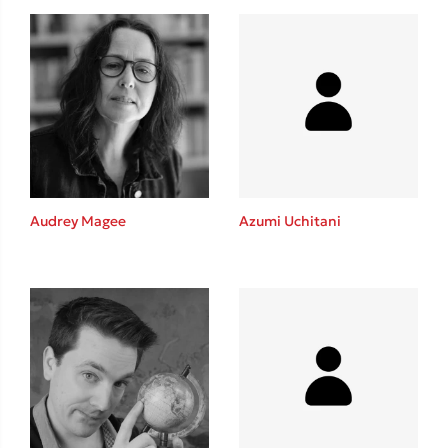
Audrey Magee
Azumi Uchitani