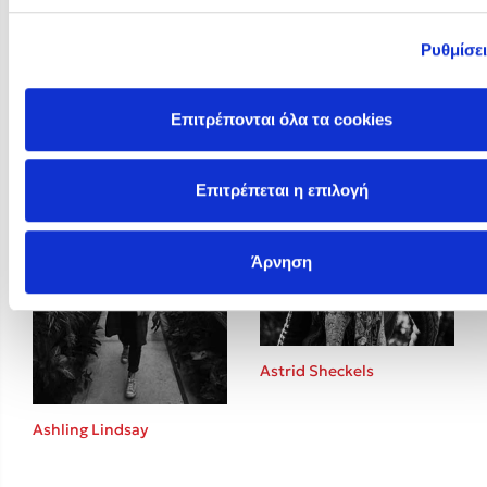
Ρυθμίσε
Arun Gandhi
Ashley Elston
Επιτρέπονται όλα τα cookies
Επιτρέπεται η επιλογή
Άρνηση
Astrid Sheckels
Ashling Lindsay