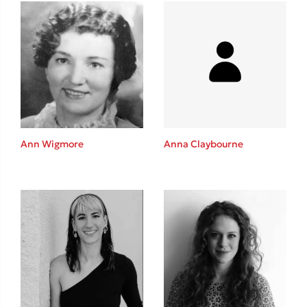
Δανάη Δεληγεώργη
Πάνω, κάτω, μπροστά, πίσω
Ann Wigmore
Anna Claybourne
Mel Robbins
Η μέθοδος Αφήστε τους