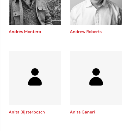
Andrés Montero
Andrew Roberts
Κώστας Κρομμύδας
Το λιμάνι μου είσαι εσύ
Ιωάννης Γλωσσόπουλος
Anita Bijsterbosch
Anita Ganeri
Ένας γίγαντας στο σχολείο