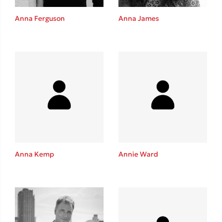
Anna Ferguson
Anna James
Δημοφιλείς Συγγραφείς
Φυστίκι ΠουΚυλάει
Παύλος Καστανάς
El Sombrero
Στέφανος Ξενάκης
Sebastian Fitzek
Freida McFadden
Κατρίνα Τσάνταλη
Anna Kemp
Annie Ward
Lucinda Riley
Mimi Matthews
Benzamin Bécue
Rebecca Yarros
Teo Benedetti