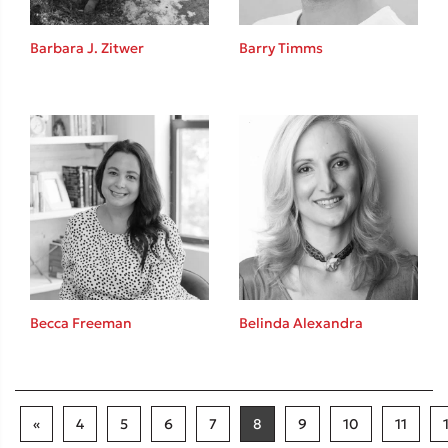
Barbara J. Zitwer
Barry Timms
Becca Freeman
Belinda Alexandra
«
4
5
6
7
8
9
10
11