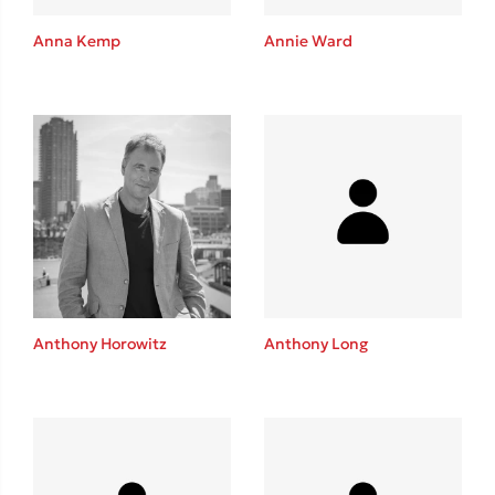
Anna Kemp
Annie Ward
Δημοφιλείς Συγγραφείς
Φυστίκι ΠουΚυλάει
Παύλος Καστανάς
El Sombrero
Στέφανος Ξενάκης
Sebastian Fitzek
Freida McFadden
Κατρίνα Τσάνταλη
Anthony Horowitz
Anthony Long
Lucinda Riley
Mimi Matthews
Benzamin Bécue
Rebecca Yarros
Teo Benedetti