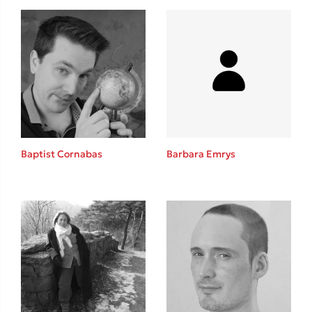
Baptist Cornabas
Barbara Emrys