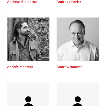
Andreas Elpidorou
Andreas Moritz
Καθρέφτης
Sebastian Fitzek
Playlist
Andrés Montero
Andrew Roberts
Στέφανος Ξενάκης
Το λεξικό της ζωής σου