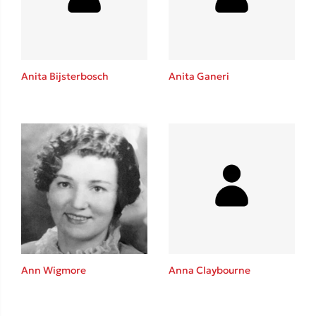
Anita Bijsterbosch
Anita Ganeri
Κώστας Κρομμύδας
Το λιμάνι μου είσαι εσύ
Ιωάννης Γλωσσόπουλος
Ann Wigmore
Anna Claybourne
Ένας γίγαντας στο σχολείο