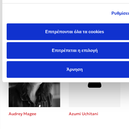
Ρυθμίσε
Astrid Sheckels
Επιτρέπονται όλα τα cookies
Ashling Lindsay
Επιτρέπεται η επιλογή
Άρνηση
Audrey Magee
Azumi Uchitani