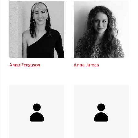
Δανάη Δεληγεώργη
Πάνω, κάτω, μπροστά, πίσω
Anna Ferguson
Anna James
Mel Robbins
Η μέθοδος Αφήστε τους