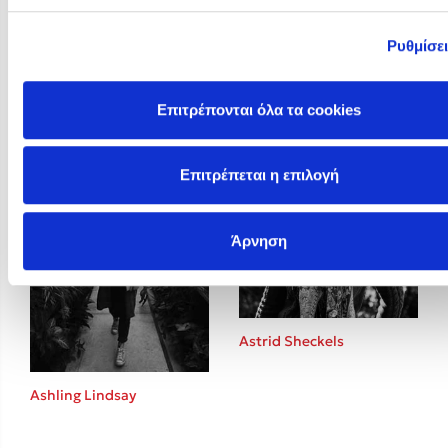
Ρυθμίσε
Arun Gandhi
Ashley Elston
Επιτρέπονται όλα τα cookies
Επιτρέπεται η επιλογή
Άρνηση
Astrid Sheckels
Ashling Lindsay