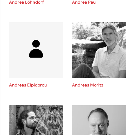
Andrea Löhndorf
Andrea Pau
Καθρέφτης
Sebastian Fitzek
Playlist
Andreas Elpidorou
Andreas Moritz
Στέφανος Ξενάκης
Το λεξικό της ζωής σου