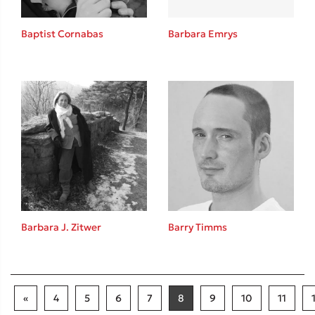
Baptist Cornabas
Barbara Emrys
Barbara J. Zitwer
Barry Timms
«
4
5
6
7
8
9
10
11