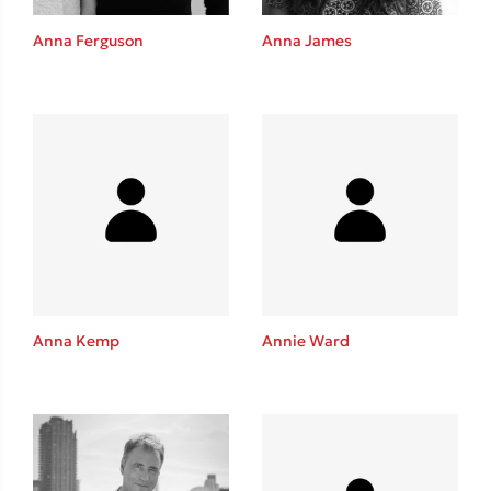
Anna Ferguson
Anna James
Δημοφιλείς Συγγραφείς
Φυστίκι ΠουΚυλάει
Παύλος Καστανάς
El Sombrero
Στέφανος Ξενάκης
Sebastian Fitzek
Freida McFadden
Κατρίνα Τσάνταλη
Anna Kemp
Annie Ward
Lucinda Riley
Mimi Matthews
Benzamin Bécue
Rebecca Yarros
Teo Benedetti