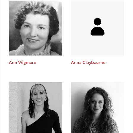
Δανάη Δεληγεώργη
Πάνω, κάτω, μπροστά, πίσω
Ann Wigmore
Anna Claybourne
Mel Robbins
Η μέθοδος Αφήστε τους