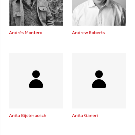
Andrés Montero
Andrew Roberts
Κώστας Κρομμύδας
Το λιμάνι μου είσαι εσύ
Ιωάννης Γλωσσόπουλος
Anita Bijsterbosch
Anita Ganeri
Ένας γίγαντας στο σχολείο