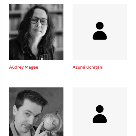
Audrey Magee
Azumi Uchitani