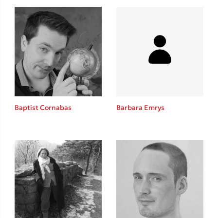
Baptist Cornabas
Barbara Emrys