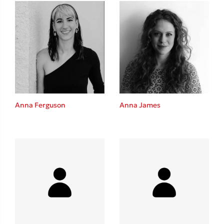
Δανάη Δεληγεώργη
Πάνω, κάτω, μπροστά, πίσω
Anna Ferguson
Anna James
Mel Robbins
Η μέθοδος Αφήστε τους