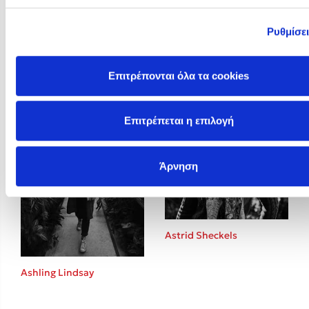
Ρυθμίσε
Arun Gandhi
Ashley Elston
Επιτρέπονται όλα τα cookies
Επιτρέπεται η επιλογή
Άρνηση
Astrid Sheckels
Ashling Lindsay