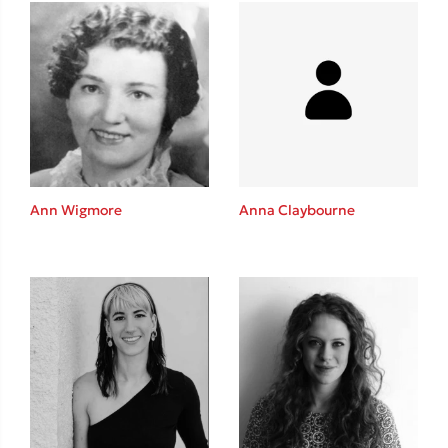
Δανάη Δεληγεώργη
Πάνω, κάτω, μπροστά, πίσω
Ann Wigmore
Anna Claybourne
Mel Robbins
Η μέθοδος Αφήστε τους