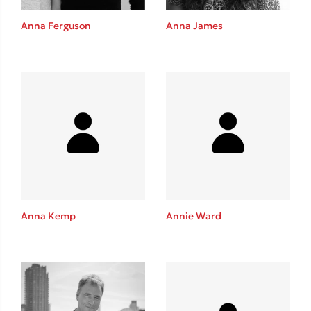
Anna Ferguson
Anna James
Δημοφιλείς Συγγραφείς
Φυστίκι ΠουΚυλάει
Παύλος Καστανάς
El Sombrero
Στέφανος Ξενάκης
Sebastian Fitzek
Freida McFadden
Κατρίνα Τσάνταλη
Anna Kemp
Annie Ward
Lucinda Riley
Mimi Matthews
Benzamin Bécue
Rebecca Yarros
Teo Benedetti