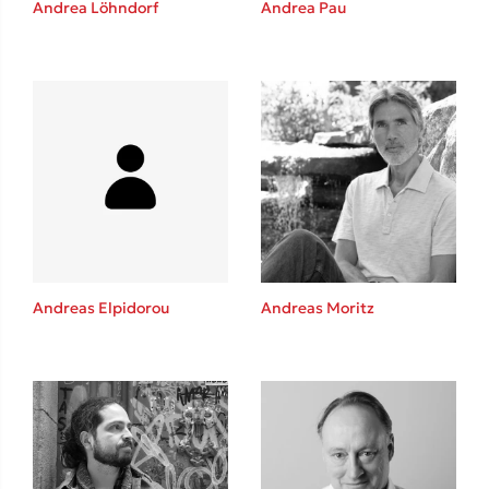
Andrea Löhndorf
Andrea Pau
Καθρέφτης
Sebastian Fitzek
Playlist
Andreas Elpidorou
Andreas Moritz
Στέφανος Ξενάκης
Το λεξικό της ζωής σου