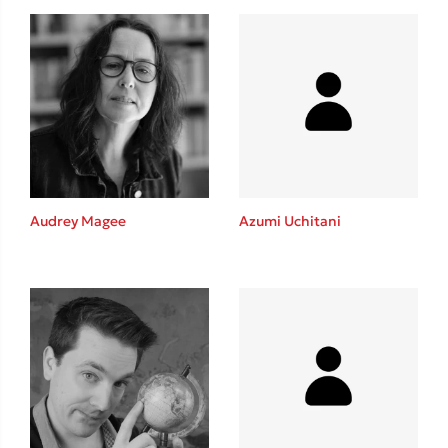
Audrey Magee
Azumi Uchitani