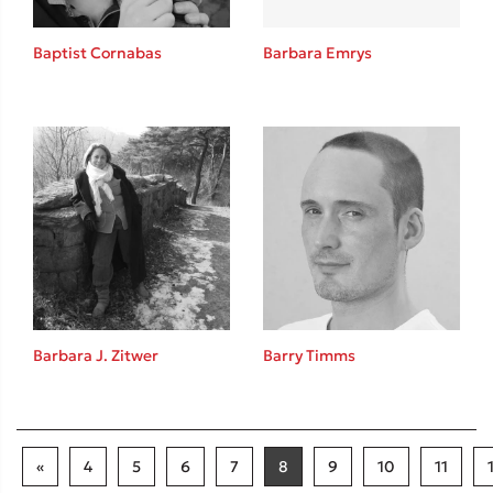
Baptist Cornabas
Barbara Emrys
Barbara J. Zitwer
Barry Timms
«
4
5
6
7
8
9
10
11