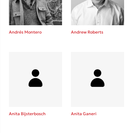
Andrés Montero
Andrew Roberts
Κώστας Κρομμύδας
Το λιμάνι μου είσαι εσύ
Ιωάννης Γλωσσόπουλος
Anita Bijsterbosch
Anita Ganeri
Ένας γίγαντας στο σχολείο