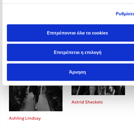
Ρυθμίσε
Arun Gandhi
Ashley Elston
Επιτρέπονται όλα τα cookies
Επιτρέπεται η επιλογή
Άρνηση
Astrid Sheckels
Ashling Lindsay