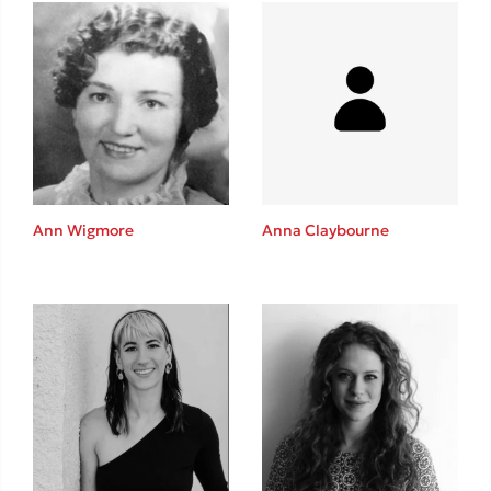
Δανάη Δεληγεώργη
Πάνω, κάτω, μπροστά, πίσω
Ann Wigmore
Anna Claybourne
Mel Robbins
Η μέθοδος Αφήστε τους