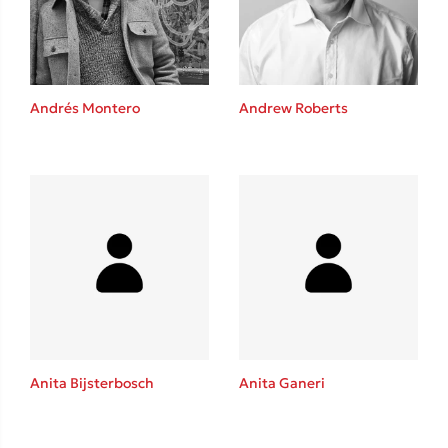
Andrés Montero
Andrew Roberts
Κώστας Κρομμύδας
Το λιμάνι μου είσαι εσύ
Ιωάννης Γλωσσόπουλος
Anita Bijsterbosch
Anita Ganeri
Ένας γίγαντας στο σχολείο