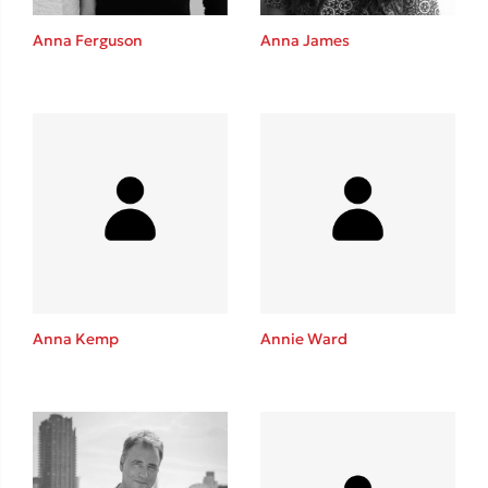
Anna Ferguson
Anna James
Δημοφιλείς Συγγραφείς
Φυστίκι ΠουΚυλάει
Παύλος Καστανάς
El Sombrero
Στέφανος Ξενάκης
Sebastian Fitzek
Freida McFadden
Κατρίνα Τσάνταλη
Anna Kemp
Annie Ward
Lucinda Riley
Mimi Matthews
Benzamin Bécue
Rebecca Yarros
Teo Benedetti