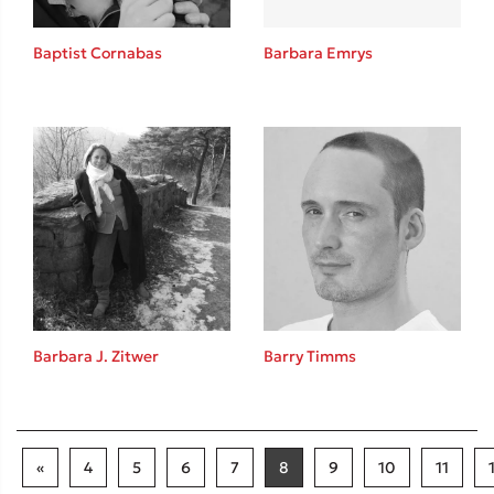
Baptist Cornabas
Barbara Emrys
Barbara J. Zitwer
Barry Timms
«
4
5
6
7
8
9
10
11