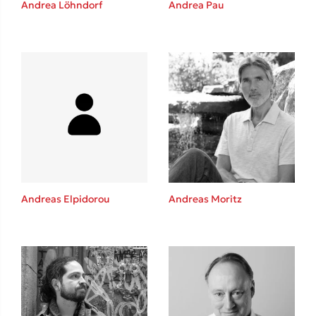
Andrea Löhndorf
Andrea Pau
Καθρέφτης
Sebastian Fitzek
Playlist
Andreas Elpidorou
Andreas Moritz
Στέφανος Ξενάκης
Το λεξικό της ζωής σου