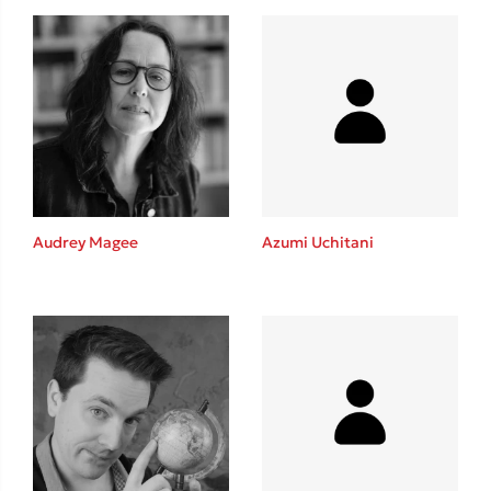
Audrey Magee
Azumi Uchitani