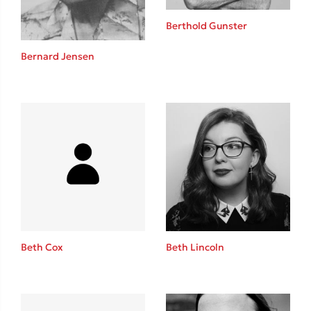
Berthold Gunster
Bernard Jensen
Δημοφιλείς Συγγραφείς
Φυστίκι ΠουΚυλάει
Παύλος Καστανάς
El Sombrero
Στέφανος Ξενάκης
Sebastian Fitzek
Freida McFadden
Κατρίνα Τσάνταλη
Lucinda Riley
Beth Cox
Beth Lincoln
Mimi Matthews
Benzamin Bécue
Rebecca Yarros