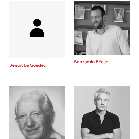
Δανάη Δεληγεώργη
Πάνω, κάτω, μπροστά, πίσω
Benzamin Bécue
Benoit Le Goëdec
Mel Robbins
Η μέθοδος Αφήστε τους