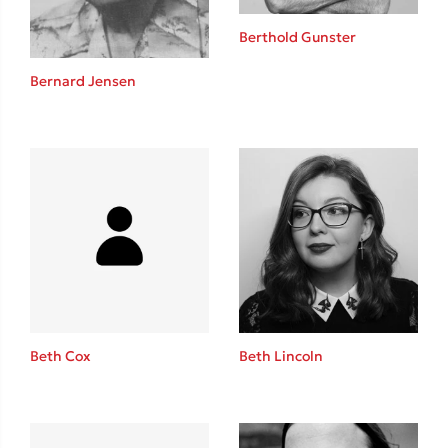
Berthold Gunster
Bernard Jensen
Δημοφιλείς Συγγραφείς
Φυστίκι ΠουΚυλάει
Παύλος Καστανάς
El Sombrero
Στέφανος Ξενάκης
Sebastian Fitzek
Freida McFadden
Κατρίνα Τσάνταλη
Lucinda Riley
Beth Cox
Beth Lincoln
Mimi Matthews
Benzamin Bécue
Rebecca Yarros