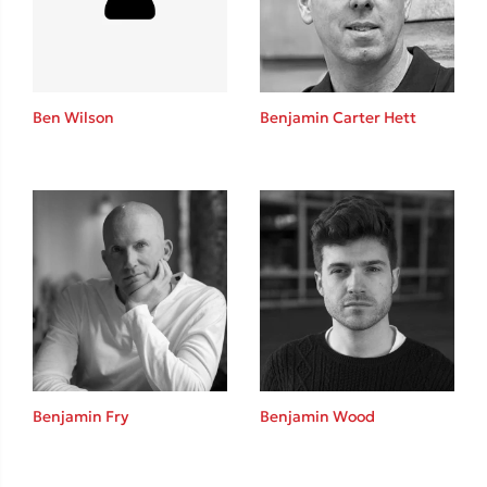
Ben Wilson
Benjamin Carter Hett
Κώστας Κρομμύδας
Το λιμάνι μου είσαι εσύ
Ιωάννης Γλωσσόπουλος
Benjamin Fry
Benjamin Wood
Ένας γίγαντας στο σχολείο