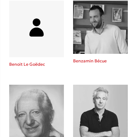
Δανάη Δεληγεώργη
Πάνω, κάτω, μπροστά, πίσω
Benzamin Bécue
Benoit Le Goëdec
Mel Robbins
Η μέθοδος Αφήστε τους