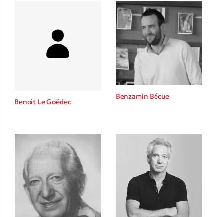
Δανάη Δεληγεώργη
Πάνω, κάτω, μπροστά, πίσω
Benzamin Bécue
Benoit Le Goëdec
Mel Robbins
Η μέθοδος Αφήστε τους