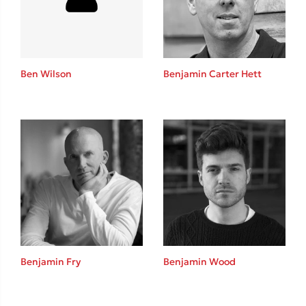
Ben Wilson
Benjamin Carter Hett
Κώστας Κρομμύδας
Το λιμάνι μου είσαι εσύ
Ιωάννης Γλωσσόπουλος
Benjamin Fry
Benjamin Wood
Ένας γίγαντας στο σχολείο