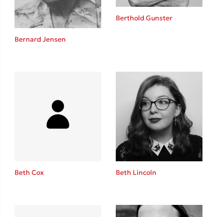
Berthold Gunster
Bernard Jensen
Δημοφιλείς Συγγραφείς
Φυστίκι ΠουΚυλάει
Παύλος Καστανάς
El Sombrero
Στέφανος Ξενάκης
Sebastian Fitzek
Freida McFadden
Κατρίνα Τσάνταλη
Lucinda Riley
Beth Cox
Beth Lincoln
Mimi Matthews
Benzamin Bécue
Rebecca Yarros