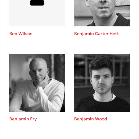
Ben Wilson
Benjamin Carter Hett
Κώστας Κρομμύδας
Το λιμάνι μου είσαι εσύ
Ιωάννης Γλωσσόπουλος
Benjamin Fry
Benjamin Wood
Ένας γίγαντας στο σχολείο