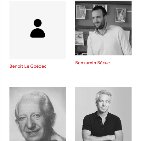
Δανάη Δεληγεώργη
Πάνω, κάτω, μπροστά, πίσω
Benzamin Bécue
Benoit Le Goëdec
Mel Robbins
Η μέθοδος Αφήστε τους