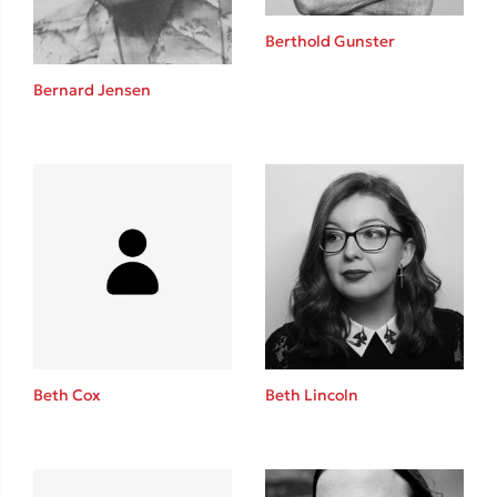
Berthold Gunster
Bernard Jensen
Δημοφιλείς Συγγραφείς
Φυστίκι ΠουΚυλάει
Παύλος Καστανάς
El Sombrero
Στέφανος Ξενάκης
Sebastian Fitzek
Freida McFadden
Κατρίνα Τσάνταλη
Lucinda Riley
Beth Cox
Beth Lincoln
Mimi Matthews
Benzamin Bécue
Rebecca Yarros