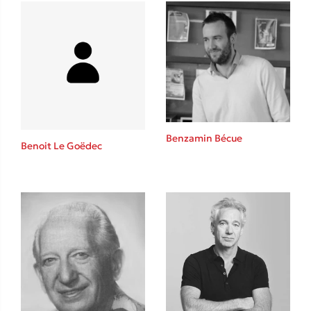
Δανάη Δεληγεώργη
Πάνω, κάτω, μπροστά, πίσω
Benzamin Bécue
Benoit Le Goëdec
Mel Robbins
Η μέθοδος Αφήστε τους