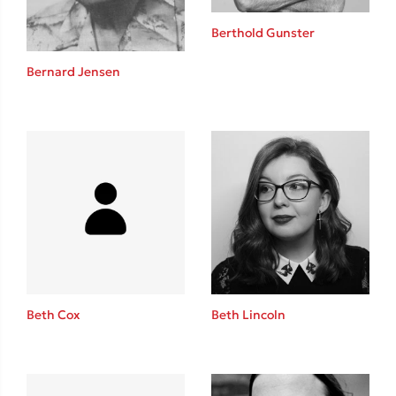
Berthold Gunster
Bernard Jensen
Δημοφιλείς Συγγραφείς
Φυστίκι ΠουΚυλάει
Παύλος Καστανάς
El Sombrero
Στέφανος Ξενάκης
Sebastian Fitzek
Freida McFadden
Κατρίνα Τσάνταλη
Lucinda Riley
Beth Cox
Beth Lincoln
Mimi Matthews
Benzamin Bécue
Rebecca Yarros