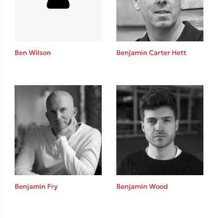
Ben Wilson
Benjamin Carter Hett
Κώστας Κρομμύδας
Το λιμάνι μου είσαι εσύ
Ιωάννης Γλωσσόπουλος
Benjamin Fry
Benjamin Wood
Ένας γίγαντας στο σχολείο