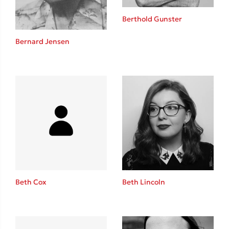
Berthold Gunster
Bernard Jensen
Δημοφιλείς Συγγραφείς
Φυστίκι ΠουΚυλάει
Παύλος Καστανάς
El Sombrero
Στέφανος Ξενάκης
Sebastian Fitzek
Freida McFadden
Κατρίνα Τσάνταλη
Lucinda Riley
Beth Cox
Beth Lincoln
Mimi Matthews
Benzamin Bécue
Rebecca Yarros