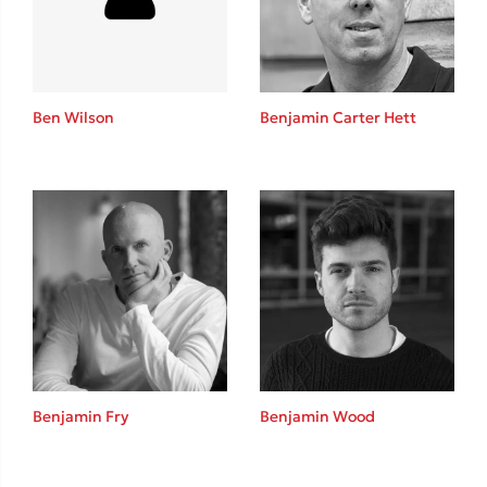
Ben Wilson
Benjamin Carter Hett
Κώστας Κρομμύδας
Το λιμάνι μου είσαι εσύ
Ιωάννης Γλωσσόπουλος
Benjamin Fry
Benjamin Wood
Ένας γίγαντας στο σχολείο