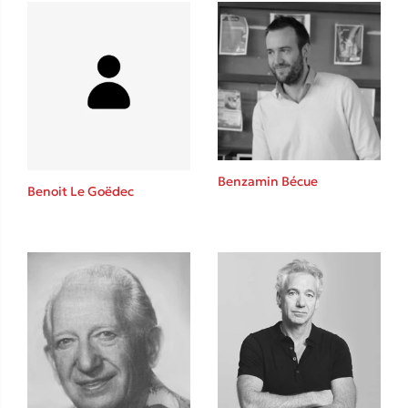
Δανάη Δεληγεώργη
Πάνω, κάτω, μπροστά, πίσω
Benzamin Bécue
Benoit Le Goëdec
Mel Robbins
Η μέθοδος Αφήστε τους