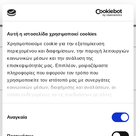
Menu
(0)
Κλείσιμο
Αρχική
|
Οι Συγγραφείς μας
Αυτή η ιστοσελίδα χρησιμοποιεί cookies
Οι Συγγραφείς μας
Χρησιμοποιούμε cookie για την εξατομίκευση
περιεχομένου και διαφημίσεων, την παροχή λειτουργιών
Δημοφιλή Βιβλία
0
Αποτελέσματα
κοινωνικών μέσων και την ανάλυση της
Lidia Branković
επισκεψιμότητάς μας. Επιπλέον, μοιραζόμαστε
D
M
R
Γ
Δ
Θ
Ξ
Ο
Π
Ψ
gr
πληροφορίες που αφορούν τον τρόπο που
Το ξενοδοχείο των συναισθημάτων
χρησιμοποιείτε τον ιστότοπό μας με συνεργάτες
κοινωνικών μέσων, διαφήμισης και αναλύσεων, οι
οποίοι ενδεχομένως να τις συνδυάσουν με άλλες
Κάνε δώρα στους αγαπημένους σου
πληροφορίες που τους έχετε παραχωρήσει ή τις οποίες
έχουν συλλέξει σε σχέση με την από μέρους σας χρήση
Επιλογή
των υπηρεσιών τους. Αν συνεχίσετε να χρησιμοποιείτε
Αναγκαία
Χάρης Πολίτης
συγκατάθεσης
την ιστοσελίδα μας, συναινείτε στη χρήση των cookies
Καθρέφτης
μας.
ΔΩΡΟΚΑΡΤΑ ΔΙΟΠΤΡΑ
Προτιμήσεις