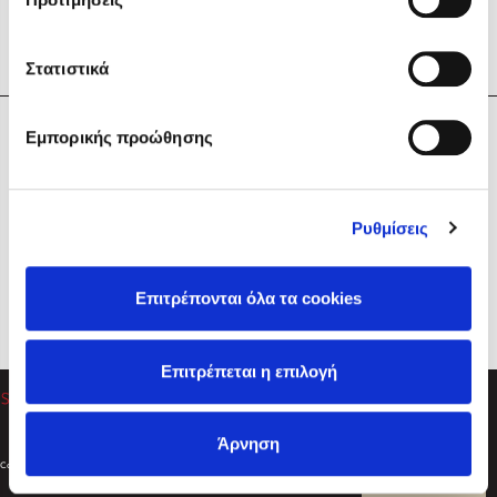
Στατιστικά
Η Εταιρεία
Εμπορικής προώθησης
Sebastian Fitzek
Υπηρεσίες
Playlist
Βοήθεια
Ρυθμίσεις
Επικοινωνία
Ακολουθήστε μας
Επιτρέπονται όλα τα cookies
Στέφανος Ξενάκης
Επιτρέπεται η επιλογή
Το λεξικό της ζωής σου
Άρνηση
Created by
Powered by
Copyright © 2026
dioptra.gr
Φίλτρα