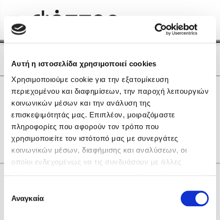
Menu
(0)
Κλείσιμο
Αρχική
|
Οι Συγγραφείς μας
Οι Συγγραφείς μας
Αυτή η ιστοσελίδα χρησιμοποιεί cookies
Χρησιμοποιούμε cookie για την εξατομίκευση
Δημοφιλή Βιβλία
0
Αποτελέσματα
περιεχομένου και διαφημίσεων, την παροχή λειτουργιών
Lidia Branković
κοινωνικών μέσων και την ανάλυση της
G
H
L
R
Δ
Θ
Μ
Ο
Σ
Τ
Ψ
επισκεψιμότητάς μας. Επιπλέον, μοιραζόμαστε
Το ξενοδοχείο των συναισθημάτων
gr
πληροφορίες που αφορούν τον τρόπο που
χρησιμοποιείτε τον ιστότοπό μας με συνεργάτες
κοινωνικών μέσων, διαφήμισης και αναλύσεων, οι
οποίοι ενδεχομένως να τις συνδυάσουν με άλλες
πληροφορίες που τους έχετε παραχωρήσει ή τις οποίες
Κάνε δώρα στους αγαπημένους σου
έχουν συλλέξει σε σχέση με την από μέρους σας χρήση
Επιλογή
Χάρης Πολίτης
των υπηρεσιών τους. Αν συνεχίσετε να χρησιμοποιείτε
Αναγκαία
συγκατάθεσης
την ιστοσελίδα μας, συναινείτε στη χρήση των cookies
Καθρέφτης