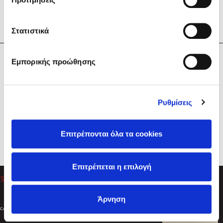
Στατιστικά
Η Εταιρεία
Εμπορικής προώθησης
Sebastian Fitzek
Υπηρεσίες
Playlist
Βοήθεια
Ρυθμίσεις
Επικοινωνία
Ακολουθήστε μας
Επιτρέπονται όλα τα cookies
Στέφανος Ξενάκης
Επιτρέπεται η επιλογή
Το λεξικό της ζωής σου
Άρνηση
Created by
Powered by
Copyright © 2026
dioptra.gr
Φίλτρα