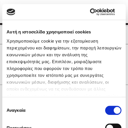
Menu
(0)
Κλείσιμο
Αρχική
|
Οι Συγγραφείς μας
Αυτή η ιστοσελίδα χρησιμοποιεί cookies
Οι Συγγραφείς μας
Χρησιμοποιούμε cookie για την εξατομίκευση
περιεχομένου και διαφημίσεων, την παροχή λειτουργιών
Δημοφιλή Βιβλία
0
Αποτελέσματα
κοινωνικών μέσων και την ανάλυση της
Lidia Branković
επισκεψιμότητάς μας. Επιπλέον, μοιραζόμαστε
G
H
L
R
Δ
Θ
Ο
Σ
Τ
Ψ
gr
πληροφορίες που αφορούν τον τρόπο που
Το ξενοδοχείο των συναισθημάτων
χρησιμοποιείτε τον ιστότοπό μας με συνεργάτες
κοινωνικών μέσων, διαφήμισης και αναλύσεων, οι
οποίοι ενδεχομένως να τις συνδυάσουν με άλλες
Κάνε δώρα στους αγαπημένους σου
πληροφορίες που τους έχετε παραχωρήσει ή τις οποίες
έχουν συλλέξει σε σχέση με την από μέρους σας χρήση
Επιλογή
των υπηρεσιών τους. Αν συνεχίσετε να χρησιμοποιείτε
Αναγκαία
Χάρης Πολίτης
συγκατάθεσης
την ιστοσελίδα μας, συναινείτε στη χρήση των cookies
Καθρέφτης
μας.
ΔΩΡΟΚΑΡΤΑ ΔΙΟΠΤΡΑ
Προτιμήσεις