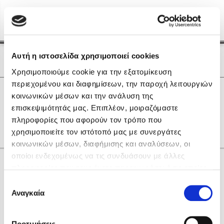
Menu
(0)
Κλείσιμο
Αρχική
|
Οι Συγγραφείς μας
Αυτή η ιστοσελίδα χρησιμοποιεί cookies
Οι Συγγραφείς μας
Χρησιμοποιούμε cookie για την εξατομίκευση
περιεχομένου και διαφημίσεων, την παροχή λειτουργιών
Δημοφιλή Βιβλία
0
Αποτελέσματα
κοινωνικών μέσων και την ανάλυση της
Lidia Branković
επισκεψιμότητάς μας. Επιπλέον, μοιραζόμαστε
L
Κ
Ο
Υ
Χ
gr
πληροφορίες που αφορούν τον τρόπο που
Το ξενοδοχείο των συναισθημάτων
χρησιμοποιείτε τον ιστότοπό μας με συνεργάτες
κοινωνικών μέσων, διαφήμισης και αναλύσεων, οι
οποίοι ενδεχομένως να τις συνδυάσουν με άλλες
Κάνε δώρα στους αγαπημένους σου
πληροφορίες που τους έχετε παραχωρήσει ή τις οποίες
έχουν συλλέξει σε σχέση με την από μέρους σας χρήση
Επιλογή
των υπηρεσιών τους. Αν συνεχίσετε να χρησιμοποιείτε
Αναγκαία
Χάρης Πολίτης
συγκατάθεσης
την ιστοσελίδα μας, συναινείτε στη χρήση των cookies
Καθρέφτης
μας.
ΔΩΡΟΚΑΡΤΑ ΔΙΟΠΤΡΑ
Προτιμήσεις