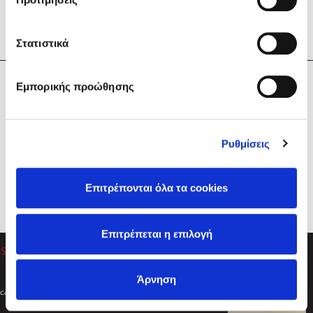
Στατιστικά
Η Εταιρεία
Εμπορικής προώθησης
Sebastian Fitzek
Υπηρεσίες
Playlist
Βοήθεια
Ρυθμίσεις
Επικοινωνία
Ακολουθήστε μας
Επιτρέπονται όλα τα cookies
Στέφανος Ξενάκης
Επιτρέπεται η επιλογή
Το λεξικό της ζωής σου
Άρνηση
Created by
Powered by
Copyright © 2026
dioptra.gr
Φίλτρα