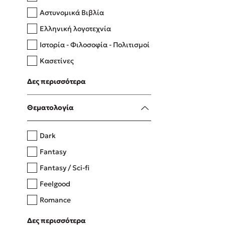
Αστυνομικά Βιβλία
Ελληνική λογοτεχνία
Δανάη Δεληγεώργη
Ιστορία - Φιλοσοφία - Πολιτισμοί
Πάνω, κάτω, μπροστά, πίσω
Κασετίνες
Λευκώματα - Έγχρωμοι οδηγοί
Δες περισσότερα
Μαγειρική
Mel Robbins
Θεματολογία
Η μέθοδος Αφήστε τους
Dark
Fantasy
Fantasy / Sci-fi
Feelgood
Romance
Upmarket
Δες περισσότερα