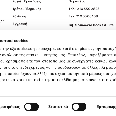
Συχνές Ερωτήσεις
Περιστέρι
Τρόποι Πληρωμής
Tηλ.: 210 330 2828
Σύνδεση
Fax: 210 3300439
ίλη
Εγγραφή
Βιβλιοπωλείο Books & Life
Σόλωνος 93-95, 106 78, Αθήν
μοποιεί cookies
Τηλ.:
210 330 0774
α την εξατομίκευση περιεχομένου και διαφημίσεων, την παροχ
ν ανάλυση της επισκεψιμότητάς μας. Επιπλέον, μοιραζόμαστε 
ου χρησιμοποιείτε τον ιστότοπό μας με συνεργάτες κοινωνικώ
, οι οποίοι ενδεχομένως να τις συνδυάσουν με άλλες πληροφο
 τις οποίες έχουν συλλέξει σε σχέση με την από μέρους σας χ
ίσετε να χρησιμοποιείτε την ιστοσελίδα μας, συναινείτε στη χρ
Created by
Powered by
Copyright © 2026
dioptra.gr
ροτιμήσεις
Στατιστικά
Εμπορική