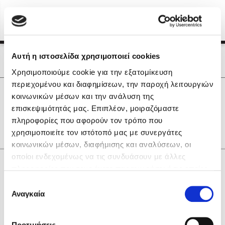
Menu
(0)
Κλείσιμο
Αρχική
|
Οι Συγγραφείς μας
Αυτή η ιστοσελίδα χρησιμοποιεί cookies
Οι Συγγραφείς μας
Χρησιμοποιούμε cookie για την εξατομίκευση
περιεχομένου και διαφημίσεων, την παροχή λειτουργιών
Δημοφιλή Βιβλία
0
Αποτελέσματα
κοινωνικών μέσων και την ανάλυση της
Lidia Branković
επισκεψιμότητάς μας. Επιπλέον, μοιραζόμαστε
L
T
Θ
Ο
gr
πληροφορίες που αφορούν τον τρόπο που
Το ξενοδοχείο των συναισθημάτων
χρησιμοποιείτε τον ιστότοπό μας με συνεργάτες
κοινωνικών μέσων, διαφήμισης και αναλύσεων, οι
οποίοι ενδεχομένως να τις συνδυάσουν με άλλες
Κάνε δώρα στους αγαπημένους σου
πληροφορίες που τους έχετε παραχωρήσει ή τις οποίες
έχουν συλλέξει σε σχέση με την από μέρους σας χρήση
Επιλογή
των υπηρεσιών τους. Αν συνεχίσετε να χρησιμοποιείτε
Αναγκαία
Χάρης Πολίτης
συγκατάθεσης
την ιστοσελίδα μας, συναινείτε στη χρήση των cookies
Καθρέφτης
μας.
ΔΩΡΟΚΑΡΤΑ ΔΙΟΠΤΡΑ
Προτιμήσεις