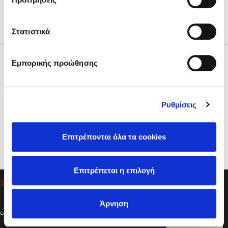
Στατιστικά
Η Εταιρεία
Εμπορικής προώθησης
Sebastian Fitzek
Υπηρεσίες
Playlist
Βοήθεια
Ρυθμίσεις
Επικοινωνία
Ακολουθήστε μας
Επιτρέπονται όλα τα cookies
Στέφανος Ξενάκης
Επιτρέπεται η επιλογή
Το λεξικό της ζωής σου
Άρνηση
Created by
Powered by
Copyright © 2026
dioptra.gr
Φίλτρα