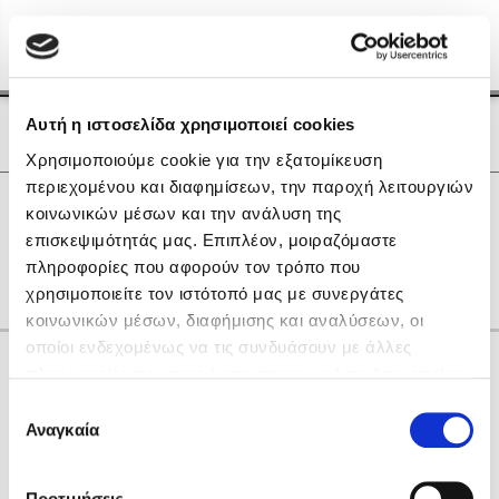
Menu
(0)
Κλείσιμο
Αρχική
|
Οι Συγγραφείς μας
Αυτή η ιστοσελίδα χρησιμοποιεί cookies
Οι Συγγραφείς μας
Χρησιμοποιούμε cookie για την εξατομίκευση
περιεχομένου και διαφημίσεων, την παροχή λειτουργιών
Δημοφιλή Βιβλία
0
Αποτελέσματα
κοινωνικών μέσων και την ανάλυση της
Lidia Branković
επισκεψιμότητάς μας. Επιπλέον, μοιραζόμαστε
N
Θ
Ο
gr
πληροφορίες που αφορούν τον τρόπο που
Το ξενοδοχείο των συναισθημάτων
χρησιμοποιείτε τον ιστότοπό μας με συνεργάτες
κοινωνικών μέσων, διαφήμισης και αναλύσεων, οι
οποίοι ενδεχομένως να τις συνδυάσουν με άλλες
Κάνε δώρα στους αγαπημένους σου
πληροφορίες που τους έχετε παραχωρήσει ή τις οποίες
έχουν συλλέξει σε σχέση με την από μέρους σας χρήση
Επιλογή
των υπηρεσιών τους. Αν συνεχίσετε να χρησιμοποιείτε
Αναγκαία
Χάρης Πολίτης
συγκατάθεσης
την ιστοσελίδα μας, συναινείτε στη χρήση των cookies
Καθρέφτης
μας.
ΔΩΡΟΚΑΡΤΑ ΔΙΟΠΤΡΑ
Προτιμήσεις