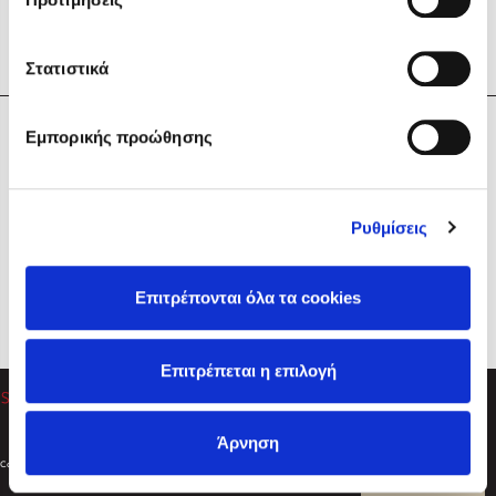
Στατιστικά
Η Εταιρεία
Εμπορικής προώθησης
Sebastian Fitzek
Υπηρεσίες
Playlist
Βοήθεια
Ρυθμίσεις
Επικοινωνία
Ακολουθήστε μας
Επιτρέπονται όλα τα cookies
Στέφανος Ξενάκης
Επιτρέπεται η επιλογή
Το λεξικό της ζωής σου
Άρνηση
Created by
Powered by
Copyright © 2026
dioptra.gr
Φίλτρα