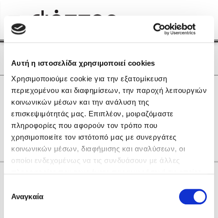
Menu
(0)
Κλείσιμο
Αρχική
|
Οι Συγγραφείς μας
Οι Συγγραφείς μας
Αυτή η ιστοσελίδα χρησιμοποιεί cookies
Χρησιμοποιούμε cookie για την εξατομίκευση
Δημοφιλή Βιβλία
0
Αποτελέσματα
περιεχομένου και διαφημίσεων, την παροχή λειτουργιών
Lidia Branković
κοινωνικών μέσων και την ανάλυση της
A
B
H
K
R
X
Α
Γ
Θ
Ο
επισκεψιμότητάς μας. Επιπλέον, μοιραζόμαστε
Το ξενοδοχείο των συναισθημάτων
other
πληροφορίες που αφορούν τον τρόπο που
χρησιμοποιείτε τον ιστότοπό μας με συνεργάτες
κοινωνικών μέσων, διαφήμισης και αναλύσεων, οι
οποίοι ενδεχομένως να τις συνδυάσουν με άλλες
πληροφορίες που τους έχετε παραχωρήσει ή τις οποίες
Κάνε δώρα στους αγαπημένους σου
έχουν συλλέξει σε σχέση με την από μέρους σας χρήση
Επιλογή
Χάρης Πολίτης
των υπηρεσιών τους. Αν συνεχίσετε να χρησιμοποιείτε
Αναγκαία
συγκατάθεσης
την ιστοσελίδα μας, συναινείτε στη χρήση των cookies
Καθρέφτης